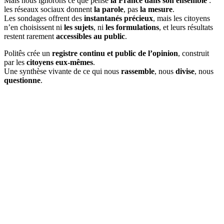
Mais nous ignorons ce que pense
la France dans son ensemble
:
les réseaux sociaux donnent
la parole
, pas
la mesure
.
Les sondages offrent des
instantanés précieux
, mais les citoyens
n’en choisissent ni
les sujets
, ni
les formulations
, et leurs résultats
restent rarement
accessibles au public
.
Politês crée un
registre continu et public de l’opinion
, construit
par les
citoyens eux-mêmes
.
Une synthèse vivante de ce qui nous
rassemble
, nous
divise
, nous
questionne
.