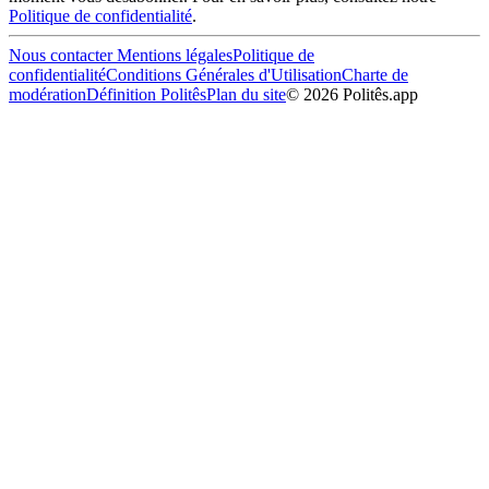
Politique de confidentialité
.
Nous contacter
Mentions légales
Politique de
confidentialité
Conditions Générales d'Utilisation
Charte de
modération
Définition Politês
Plan du site
©
2026
Politês.app