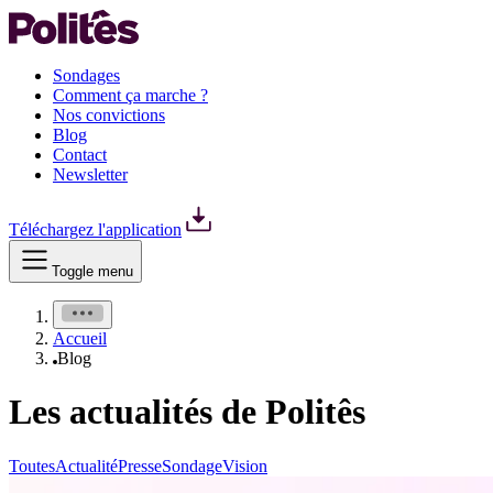
Sondages
Comment ça marche ?
Nos convictions
Blog
Contact
Newsletter
Téléchargez l'application
Toggle menu
Accueil
Blog
Les actualités de Politês
Toutes
Actualité
Presse
Sondage
Vision