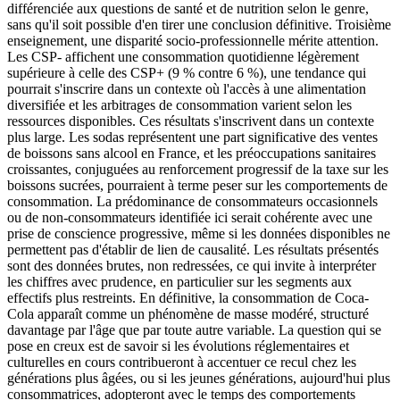
différenciée aux questions de santé et de nutrition selon le genre,
sans qu'il soit possible d'en tirer une conclusion définitive. Troisième
enseignement, une disparité socio-professionnelle mérite attention.
Les CSP- affichent une consommation quotidienne légèrement
supérieure à celle des CSP+ (9 % contre 6 %), une tendance qui
pourrait s'inscrire dans un contexte où l'accès à une alimentation
diversifiée et les arbitrages de consommation varient selon les
ressources disponibles. Ces résultats s'inscrivent dans un contexte
plus large. Les sodas représentent une part significative des ventes
de boissons sans alcool en France, et les préoccupations sanitaires
croissantes, conjuguées au renforcement progressif de la taxe sur les
boissons sucrées, pourraient à terme peser sur les comportements de
consommation. La prédominance de consommateurs occasionnels
ou de non-consommateurs identifiée ici serait cohérente avec une
prise de conscience progressive, même si les données disponibles ne
permettent pas d'établir de lien de causalité. Les résultats présentés
sont des données brutes, non redressées, ce qui invite à interpréter
les chiffres avec prudence, en particulier sur les segments aux
effectifs plus restreints. En définitive, la consommation de Coca-
Cola apparaît comme un phénomène de masse modéré, structuré
davantage par l'âge que par toute autre variable. La question qui se
pose en creux est de savoir si les évolutions réglementaires et
culturelles en cours contribueront à accentuer ce recul chez les
générations plus âgées, ou si les jeunes générations, aujourd'hui plus
consommatrices, adopteront avec le temps des comportements