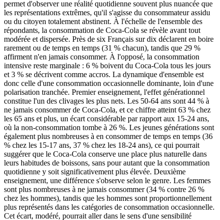
permet d'observer une réalité quotidienne souvent plus nuancée que
les représentations extrêmes, qu'il s'agisse du consommateur assidu
ou du citoyen totalement abstinent. À l'échelle de l'ensemble des
répondants, la consommation de Coca-Cola se révèle avant tout
modérée et dispersée. Près de six Français sur dix déclarent en boire
rarement ou de temps en temps (31 % chacun), tandis que 29 %
affirment n'en jamais consommer. À l'opposé, la consommation
intensive reste marginale : 6 % boivent du Coca-Cola tous les jours
et 3 % se décrivent comme accros. La dynamique d'ensemble est
donc celle d'une consommation occasionnelle dominante, loin d'une
polarisation tranchée. Premier enseignement, l'effet générationnel
constitue l'un des clivages les plus nets. Les 50-64 ans sont 44 % à
ne jamais consommer de Coca-Cola, et ce chiffre atteint 63 % chez
les 65 ans et plus, un écart considérable par rapport aux 15-24 ans,
où la non-consommation tombe à 26 %. Les jeunes générations sont
également plus nombreuses à en consommer de temps en temps (36
% chez les 15-17 ans, 37 % chez les 18-24 ans), ce qui pourrait
suggérer que le Coca-Cola conserve une place plus naturelle dans
leurs habitudes de boissons, sans pour autant que la consommation
quotidienne y soit significativement plus élevée. Deuxième
enseignement, une différence s'observe selon le genre. Les femmes
sont plus nombreuses à ne jamais consommer (34 % contre 26 %
chez les hommes), tandis que les hommes sont proportionnellement
plus représentés dans les catégories de consommation occasionnelle.
Cet écart, modéré, pourrait aller dans le sens d'une sensibilité