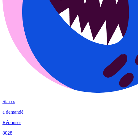
Starxx
a demandé
Réponses
8028