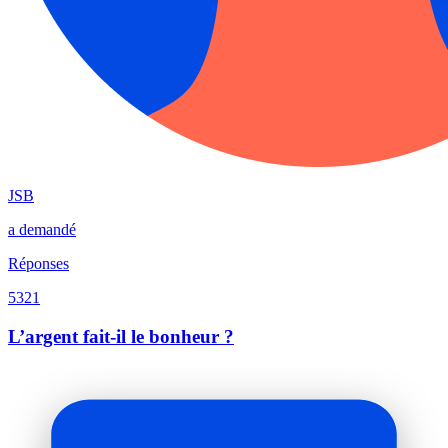
JSB
a demandé
Réponses
5321
L’argent fait-il le bonheur ?