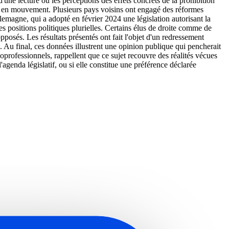
d'une lecture où les perceptions des effets concrets de la prohibition
péen en mouvement. Plusieurs pays voisins ont engagé des réformes
lemagne, qui a adopté en février 2024 une législation autorisant la
s positions politiques plurielles. Certains élus de droite comme de
posés. Les résultats présentés ont fait l'objet d'un redressement
e. Au final, ces données illustrent une opinion publique qui pencherait
oprofessionnels, rappellent que ce sujet recouvre des réalités vécues
'agenda législatif, ou si elle constitue une préférence déclarée