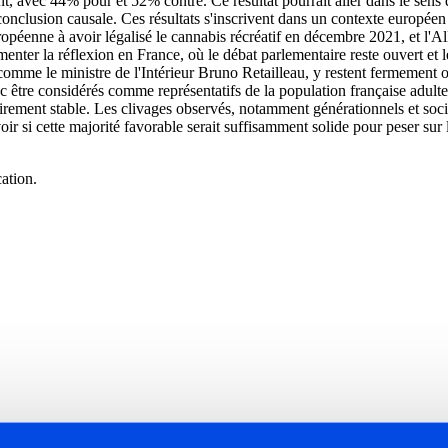
ent, avec 44% pour et 52% contre. Ce résultat pourrait aller dans le sens 
 de conclusion causale. Ces résultats s'inscrivent dans un contexte euro
ropéenne à avoir légalisé le cannabis récréatif en décembre 2021, et l'Al
nter la réflexion en France, où le débat parlementaire reste ouvert et le
comme le ministre de l'Intérieur Bruno Retailleau, y restent fermement op
onc être considérés comme représentatifs de la population française adult
airement stable. Les clivages observés, notamment générationnels et soci
oir si cette majorité favorable serait suffisamment solide pour peser sur l
ation.