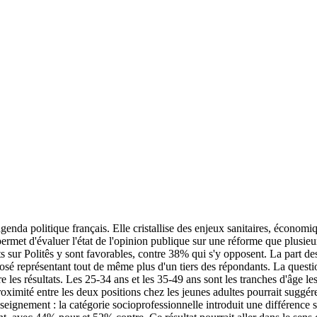
nda politique français. Elle cristallise des enjeux sanitaires, économique
permet d'évaluer l'état de l'opinion publique sur une réforme que plusie
s sur Politês y sont favorables, contre 38% qui s'y opposent. La part d
sé représentant tout de même plus d'un tiers des répondants. La questio
 les résultats. Les 25-34 ans et les 35-49 ans sont les tranches d'âge l
ximité entre les deux positions chez les jeunes adultes pourrait suggére
enseignement : la catégorie socioprofessionnelle introduit une différen