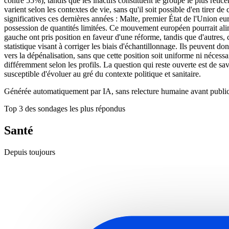
contre 55%), tandis que les inactifs constituent le groupe le plus rétic
varient selon les contextes de vie, sans qu'il soit possible d'en tirer
significatives ces dernières années : Malte, premier État de l'Union eu
possession de quantités limitées. Ce mouvement européen pourrait alime
gauche ont pris position en faveur d'une réforme, tandis que d'autres, 
statistique visant à corriger les biais d'échantillonnage. Ils peuvent d
vers la dépénalisation, sans que cette position soit uniforme ni nécess
différemment selon les profils. La question qui reste ouverte est de sav
susceptible d'évoluer au gré du contexte politique et sanitaire.
Générée automatiquement par IA, sans relecture humaine avant public
Top 3 des sondages les plus répondus
Santé
Depuis toujours