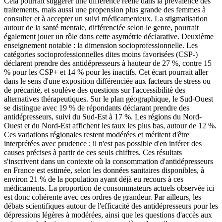
Cela pourrait suggérer une différence réelle dans la prévalence des
traitements, mais aussi une propension plus grande des femmes à
consulter et à accepter un suivi médicamenteux. La stigmatisation
autour de la santé mentale, différenciée selon le genre, pourrait
également jouer un rôle dans cette asymétrie déclarative. Deuxième
enseignement notable : la dimension socioprofessionnelle. Les
catégories socioprofessionnelles dites moins favorisées (CSP-)
déclarent prendre des antidépresseurs à hauteur de 27 %, contre 15
% pour les CSP+ et 14 % pour les inactifs. Cet écart pourrait aller
dans le sens d'une exposition différenciée aux facteurs de stress ou
de précarité, et soulève des questions sur l'accessibilité des
alternatives thérapeutiques. Sur le plan géographique, le Sud-Ouest
se distingue avec 19 % de répondants déclarant prendre des
antidépresseurs, suivi du Sud-Est à 17 %. Les régions du Nord-
Ouest et du Nord-Est affichent les taux les plus bas, autour de 12 %.
Ces variations régionales restent modérées et méritent d'être
interprétées avec prudence ; il n'est pas possible d'en inférer des
causes précises à partir de ces seuls chiffres. Ces résultats
s'inscrivent dans un contexte où la consommation d'antidépresseurs
en France est estimée, selon les données sanitaires disponibles, à
environ 21 % de la population ayant déjà eu recours à ces
médicaments. La proportion de consommateurs actuels observée ici
est donc cohérente avec ces ordres de grandeur. Par ailleurs, les
débats scientifiques autour de l'efficacité des antidépresseurs pour les
dépressions légères à modérées, ainsi que les questions d'accès aux