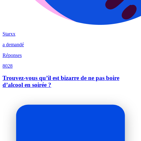
Starxx
a demandé
Réponses
8028
Trouvez-vous qu’il est bizarre de ne pas boire
d’alcool en soirée ?