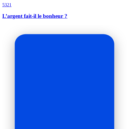
5321
L’argent fait-il le bonheur ?