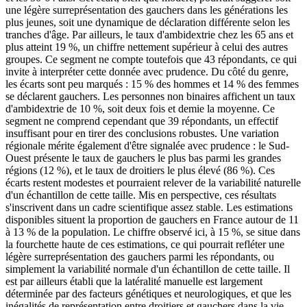
une légère surreprésentation des gauchers dans les générations les
plus jeunes, soit une dynamique de déclaration différente selon les
tranches d'âge. Par ailleurs, le taux d'ambidextrie chez les 65 ans et
plus atteint 19 %, un chiffre nettement supérieur à celui des autres
groupes. Ce segment ne compte toutefois que 43 répondants, ce qui
invite à interpréter cette donnée avec prudence. Du côté du genre,
les écarts sont peu marqués : 15 % des hommes et 14 % des femmes
se déclarent gauchers. Les personnes non binaires affichent un taux
d'ambidextrie de 10 %, soit deux fois et demie la moyenne. Ce
segment ne comprend cependant que 39 répondants, un effectif
insuffisant pour en tirer des conclusions robustes. Une variation
régionale mérite également d'être signalée avec prudence : le Sud-
Ouest présente le taux de gauchers le plus bas parmi les grandes
régions (12 %), et le taux de droitiers le plus élevé (86 %). Ces
écarts restent modestes et pourraient relever de la variabilité naturelle
d'un échantillon de cette taille. Mis en perspective, ces résultats
s'inscrivent dans un cadre scientifique assez stable. Les estimations
disponibles situent la proportion de gauchers en France autour de 11
à 13 % de la population. Le chiffre observé ici, à 15 %, se situe dans
la fourchette haute de ces estimations, ce qui pourrait refléter une
légère surreprésentation des gauchers parmi les répondants, ou
simplement la variabilité normale d'un échantillon de cette taille. Il
est par ailleurs établi que la latéralité manuelle est largement
déterminée par des facteurs génétiques et neurologiques, et que les
inégalités de représentation entre droitiers et gauchers dans la vie