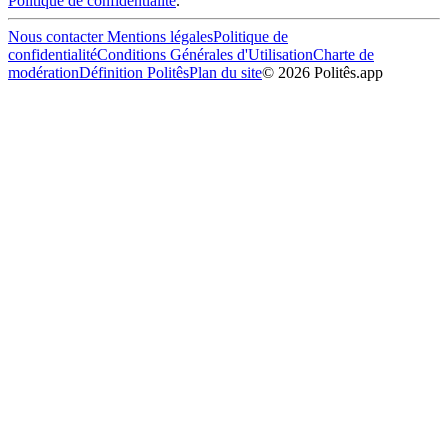
Politique de confidentialité
.
Nous contacter
Mentions légales
Politique de
confidentialité
Conditions Générales d'Utilisation
Charte de
modération
Définition Politês
Plan du site
©
2026
Politês.app