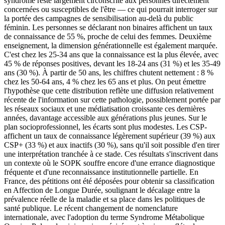
syndrome reste largement circonscrite aux personnes directement
concernées ou susceptibles de l'être — ce qui pourrait interroger sur
la portée des campagnes de sensibilisation au-delà du public
féminin. Les personnes se déclarant non binaires affichent un taux
de connaissance de 55 %, proche de celui des femmes. Deuxième
enseignement, la dimension générationnelle est également marquée.
C'est chez les 25-34 ans que la connaissance est la plus élevée, avec
45 % de réponses positives, devant les 18-24 ans (31 %) et les 35-49
ans (30 %). À partir de 50 ans, les chiffres chutent nettement : 8 %
chez les 50-64 ans, 4 % chez les 65 ans et plus. On peut émettre
l'hypothèse que cette distribution reflète une diffusion relativement
récente de l'information sur cette pathologie, possiblement portée par
les réseaux sociaux et une médiatisation croissante ces dernières
années, davantage accessible aux générations plus jeunes. Sur le
plan socioprofessionnel, les écarts sont plus modestes. Les CSP-
affichent un taux de connaissance légèrement supérieur (39 %) aux
CSP+ (33 %) et aux inactifs (30 %), sans qu'il soit possible d'en tirer
une interprétation tranchée à ce stade. Ces résultats s'inscrivent dans
un contexte où le SOPK souffre encore d'une errance diagnostique
fréquente et d'une reconnaissance institutionnelle partielle. En
France, des pétitions ont été déposées pour obtenir sa classification
en Affection de Longue Durée, soulignant le décalage entre la
prévalence réelle de la maladie et sa place dans les politiques de
santé publique. Le récent changement de nomenclature
internationale, avec l'adoption du terme Syndrome Métabolique