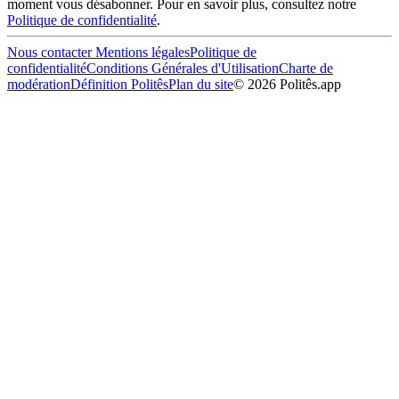
moment vous désabonner. Pour en savoir plus, consultez notre
Politique de confidentialité
.
Nous contacter
Mentions légales
Politique de
confidentialité
Conditions Générales d'Utilisation
Charte de
modération
Définition Politês
Plan du site
©
2026
Politês.app