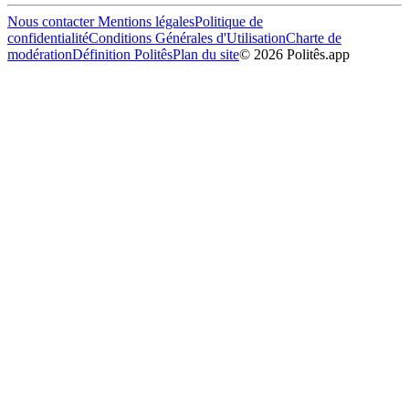
Nous contacter
Mentions légales
Politique de
confidentialité
Conditions Générales d'Utilisation
Charte de
modération
Définition Politês
Plan du site
©
2026
Politês.app