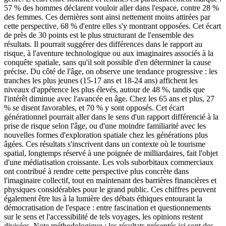
57 % des hommes déclarent vouloir aller dans l'espace, contre 28 %
des femmes. Ces dernières sont ainsi nettement moins attirées par
cette perspective, 68 % d'entre elles s'y montrant opposées. Cet écart
de près de 30 points est le plus structurant de l'ensemble des
résultats. Il pourrait suggérer des différences dans le rapport au
risque, à l'aventure technologique ou aux imaginaires associés à la
conquête spatiale, sans qu'il soit possible d'en déterminer la cause
précise. Du côté de l'âge, on observe une tendance progressive : les
tranches les plus jeunes (15-17 ans et 18-24 ans) affichent les
niveaux d'appétence les plus élevés, autour de 48 %, tandis que
l'intérêt diminue avec l'avancée en âge. Chez les 65 ans et plus, 27
% se disent favorables, et 70 % y sont opposés. Cet écart
générationnel pourrait aller dans le sens d'un rapport différencié à la
prise de risque selon l'âge, ou d'une moindre familiarité avec les
nouvelles formes d'exploration spatiale chez les générations plus
âgées. Ces résultats s'inscrivent dans un contexte où le tourisme
spatial, longtemps réservé à une poignée de milliardaires, fait l'objet
d'une médiatisation croissante. Les vols suborbitaux commerciaux
ont contribué à rendre cette perspective plus concrète dans
l'imaginaire collectif, tout en maintenant des barrières financières et
physiques considérables pour le grand public. Ces chiffres peuvent
également être lus à la lumière des débats éthiques entourant la
démocratisation de l'espace : entre fascination et questionnements
sur le sens et l'accessibilité de tels voyages, les opinions restent
divisées. Note méthodologique : les résultats présentés ici sont des