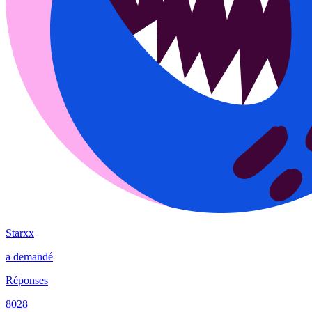
Starxx
a demandé
Réponses
8028