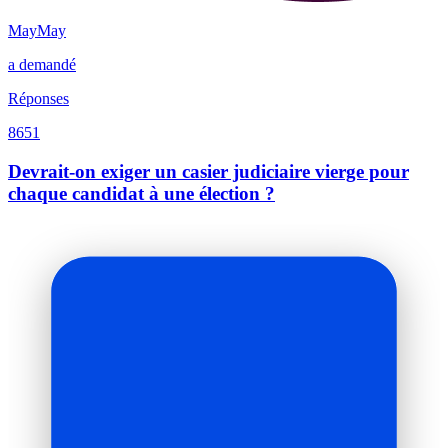
MayMay
a demandé
Réponses
8651
Devrait-on exiger un casier judiciaire vierge pour
chaque candidat à une élection ?