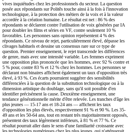
vives inquiétudes chez les professionnels du secteur. La question
posée aux répondants sur Politês touche ainsi à la fois à l'innovation
technologique, à la protection des métiers de la voix et à la valeur
accordée à la création humaine. Le résultat est net : 86 % des
répondants se déclarent contre l'utilisation de voix générées par IA
pour doubler les films et séries en VF, contre seulement 10 %
favorables. Les personnes sans opinion représentent 4 % des
répondants. Ce niveau de rejet, particulièrement élevé, dépasse les
clivages habituels et dessine un consensus rare sur ce type de
question. Premier enseignement, le rejet transcende les différences
de genre, mais avec une intensité variable. Les femmes expriment
une opposition plus prononcée que les hommes, avec 92 % contre et
5 % pour, contre 83 % et 12 % chez les hommes. Les personnes se
déclarant non binaires affichent également un taux d'opposition très
élevé, à 93 %. Ces écarts pourraient suggérer des sensibilités
différenciées à la question de la substitution technologique ou à la
dimension artistique du doublage, sans qu'il soit possible d'en
identifier précisément la cause. Deuxième enseignement, une
tendance générationnelle mérite d'être relevée. Les tranches d'âge les
plus jeunes — 15-17 ans et 18-24 ans — affichent les taux
d'opposition les plus élevés, respectivement 91 % et 90 %. Les 35-
49 ans et les 50-64 ans, tout en restant très majoritairement opposés,
présentent des taux légèrement inférieurs, à 81 % et 77 %. Ce
résultat pourrait aller dans le sens d'une familiarité croissante avec
les technologies numériques chez les plus jeunes, qui n'atténuerait