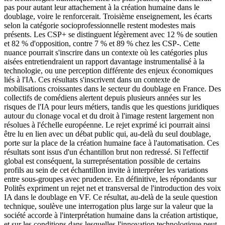
pas pour autant leur attachement à la création humaine dans le
doublage, voire le renforcerait. Troisième enseignement, les écarts
selon la catégorie socioprofessionnelle restent modestes mais
présents. Les CSP+ se distinguent légèrement avec 12 % de soutien
et 82 % d'opposition, contre 7 % et 89 % chez les CSP-. Cette
nuance pourrait s'inscrire dans un contexte où les catégories plus
aisées entretiendraient un rapport davantage instrumentalisé à la
technologie, ou une perception différente des enjeux économiques
liés à l'IA. Ces résultats s'inscrivent dans un contexte de
mobilisations croissantes dans le secteur du doublage en France. Des
collectifs de comédiens alertent depuis plusieurs années sur les
risques de l'IA pour leurs métiers, tandis que les questions juridiques
autour du clonage vocal et du droit à l'image restent largement non
résolues à l'échelle européenne. Le rejet exprimé ici pourrait ainsi
être lu en lien avec un débat public qui, au-delà du seul doublage,
porte sur la place de la création humaine face à l'automatisation. Ces
résultats sont issus d'un échantillon brut non redressé. Si l'effectif
global est conséquent, la surreprésentation possible de certains
profils au sein de cet échantillon invite à interpréter les variations
entre sous-groupes avec prudence. En définitive, les répondants sur
Politês expriment un rejet net et transversal de l'introduction des voix
IA dans le doublage en VF. Ce résultat, au-delà de la seule question
technique, soulève une interrogation plus large sur la valeur que la
société accorde à l'interprétation humaine dans la création artistique,
et sur les conditions dans lesquelles l'innovation technologique peut