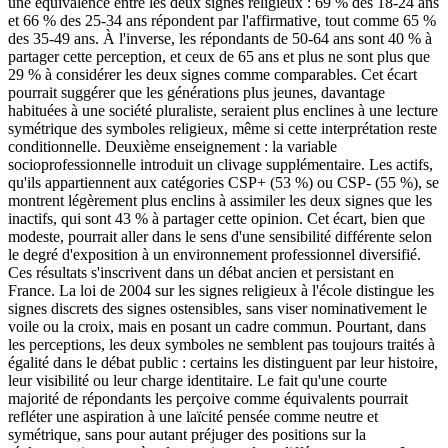
une équivalence entre les deux signes religieux : 69 % des 18-24 ans
et 66 % des 25-34 ans répondent par l'affirmative, tout comme 65 %
des 35-49 ans. À l'inverse, les répondants de 50-64 ans sont 40 % à
partager cette perception, et ceux de 65 ans et plus ne sont plus que
29 % à considérer les deux signes comme comparables. Cet écart
pourrait suggérer que les générations plus jeunes, davantage
habituées à une société pluraliste, seraient plus enclines à une lecture
symétrique des symboles religieux, même si cette interprétation reste
conditionnelle. Deuxième enseignement : la variable
socioprofessionnelle introduit un clivage supplémentaire. Les actifs,
qu'ils appartiennent aux catégories CSP+ (53 %) ou CSP- (55 %), se
montrent légèrement plus enclins à assimiler les deux signes que les
inactifs, qui sont 43 % à partager cette opinion. Cet écart, bien que
modeste, pourrait aller dans le sens d'une sensibilité différente selon
le degré d'exposition à un environnement professionnel diversifié.
Ces résultats s'inscrivent dans un débat ancien et persistant en
France. La loi de 2004 sur les signes religieux à l'école distingue les
signes discrets des signes ostensibles, sans viser nominativement le
voile ou la croix, mais en posant un cadre commun. Pourtant, dans
les perceptions, les deux symboles ne semblent pas toujours traités à
égalité dans le débat public : certains les distinguent par leur histoire,
leur visibilité ou leur charge identitaire. Le fait qu'une courte
majorité de répondants les perçoive comme équivalents pourrait
refléter une aspiration à une laïcité pensée comme neutre et
symétrique, sans pour autant préjuger des positions sur la