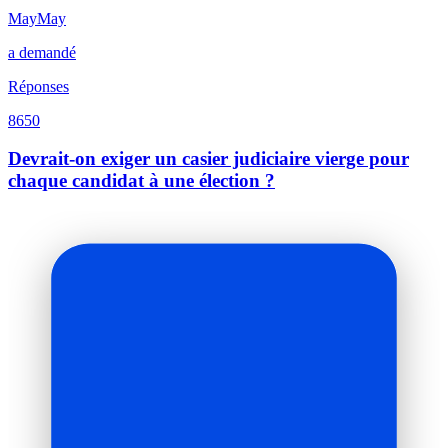
MayMay
a demandé
Réponses
8650
Devrait-on exiger un casier judiciaire vierge pour
chaque candidat à une élection ?