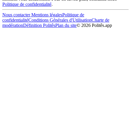
Politique de confidentialité
.
Nous contacter
Mentions légales
Politique de
confidentialité
Conditions Générales d'Utilisation
Charte de
modération
Définition Politês
Plan du site
©
2026
Politês.app