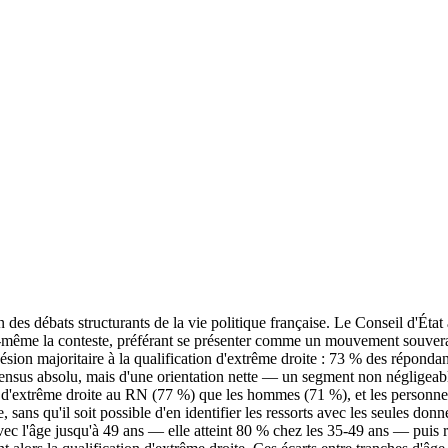
es débats structurants de la vie politique française. Le Conseil d'État a 
même la conteste, préférant se présenter comme un mouvement souveraini
ésion majoritaire à la qualification d'extrême droite : 73 % des réponda
nsensus absolu, mais d'une orientation nette — un segment non négligeabl
 d'extrême droite au RN (77 %) que les hommes (71 %), et les personnes 
e, sans qu'il soit possible d'en identifier les ressorts avec les seules 
avec l'âge jusqu'à 49 ans — elle atteint 80 % chez les 35-49 ans — puis r