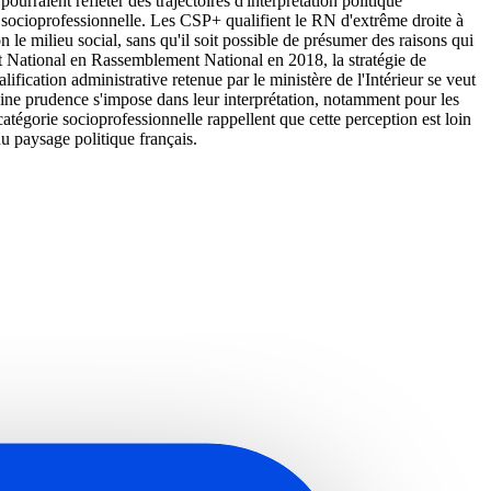
ourraient refléter des trajectoires d'interprétation politique
ie socioprofessionnelle. Les CSP+ qualifient le RN d'extrême droite à
 le milieu social, sans qu'il soit possible de présumer des raisons qui
t National en Rassemblement National en 2018, la stratégie de
fication administrative retenue par le ministère de l'Intérieur se veut
taine prudence s'impose dans leur interprétation, notamment pour les
 catégorie socioprofessionnelle rappellent que cette perception est loin
du paysage politique français.