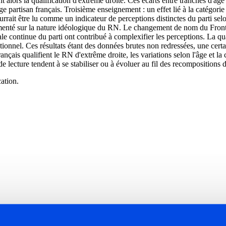
 alors la qualification d'extrême droite. Ces écarts entre tranches d'âge p
age partisan français. Troisième enseignement : un effet lié à la catégor
rait être lu comme un indicateur de perceptions distinctes du parti selon
cumenté sur la nature idéologique du RN. Le changement de nom du Fron
e continue du parti ont contribué à complexifier les perceptions. La quali
utionnel. Ces résultats étant des données brutes non redressées, une cer
ançais qualifient le RN d'extrême droite, les variations selon l'âge et la
de lecture tendent à se stabiliser ou à évoluer au fil des recompositions 
ation.