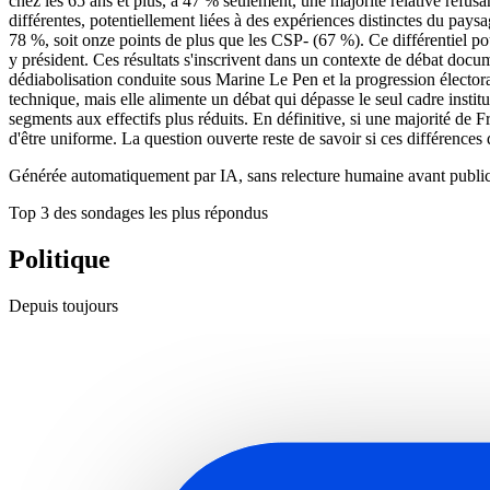
chez les 65 ans et plus, à 47 % seulement, une majorité relative refusant
différentes, potentiellement liées à des expériences distinctes du pays
78 %, soit onze points de plus que les CSP- (67 %). Ce différentiel pour
y président. Ces résultats s'inscrivent dans un contexte de débat do
dédiabolisation conduite sous Marine Le Pen et la progression électoral
technique, mais elle alimente un débat qui dépasse le seul cadre instit
segments aux effectifs plus réduits. En définitive, si une majorité de Fr
d'être uniforme. La question ouverte reste de savoir si ces différences 
Générée automatiquement par IA, sans relecture humaine avant public
Top 3 des sondages les plus répondus
Politique
Depuis toujours