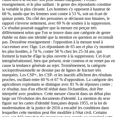
enseignement, et le plus saillant : le genre des répondants constitue
la variable la plus clivante. Les hommes s'y opposent à hauteur de
68 %, tandis que les femmes sont contre à 53 %, soit un écart de
quinze points. Du côté des personnes se déclarant non binaires, le
rapport s'inverse nettement, avec 69 % de soutien à la suppression.
Ce résultat pourrait suggérer que la mesure est perçue très
différemment selon que l'on se trouve dans une catégorie de genre
établie ou dans une identité que la mention en question ne reconnaît
pas. Deuxième enseignement : l'opposition à la mesure tend à
s'accentuer avec l'âge. Les répondants de 65 ans et plus s'y montrent
les plus hostiles, à 74 %, contre 58 % chez les 25-34 ans, qui
forment la tranche d'âge la plus ouverte à la suppression. Cet écart
intergénérationnel, bien que présent, reste contenu et ne remet pas en
cause la tendance générale au rejet. Troisièmement, la catégorie
socioprofessionnelle ne dessine pas de lignes de fracture très
marquées. Les CSP+, les CSP- et les inactifs affichent des résultats
proches, oscillant entre 60 % et 67 % d'opposition. La catégorie des
agriculteurs exploitants se distingue avec 81 % de réponses contre ;
ce résultat, issu d'un effectif réduit dans l'échantillon, doit être
interprété avec prudence. Cette mesure s'inscrit dans un débat plus
large sur l'évolution des documents d'identité. La mention du sexe
figure sur les cartes d'identité françaises depuis 1955, et la loi de
modernisation de la justice de 2016 a encadré les conditions dans
lesquelles cette mention peut être modifiée à l'état civil. Certains