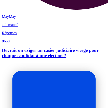
MayMay
a demandé
Réponses
8650
Devrait-on exiger un casier judiciaire vierge pour
chaque candidat à une élection ?