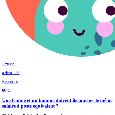
Aztek21
a demandé
Réponses
8075
Une femme et un homme doivent ils toucher le même
salaire à poste équivalent ?