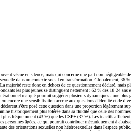
souvent vécue en silence, mais qui concerne une part non négligeable de
é sexuelle dans un contexte social en transformation. Globalement, 36 % 
. La majorité reste donc en dehors de ce questionnement déclaré, mais plus
ndants les plus jeunes se distinguent nettement : 62 % des 18-24 ans et
nérationnel marqué pourrait suggérer plusieurs dynamiques : une plus gr
u encore une sensibilisation accrue aux questions d'identité et de diversi
larent s'être posé cette question dans une proportion légèrement supé
minine historiquement plus tolérée dans sa fluidité que celle des hommes, 
t plus fréquemment (43 %) que les CSP+ (37 %). Les inactifs affichent q
 des personnes âgées, ce qui pourrait contribuer mécaniquement à abaisse
issante des orientations sexuelles non hétérosexuelles dans l'espace publ