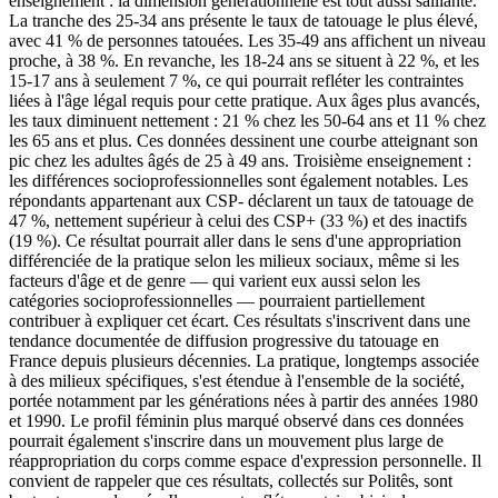
enseignement : la dimension générationnelle est tout aussi saillante.
La tranche des 25-34 ans présente le taux de tatouage le plus élevé,
avec 41 % de personnes tatouées. Les 35-49 ans affichent un niveau
proche, à 38 %. En revanche, les 18-24 ans se situent à 22 %, et les
15-17 ans à seulement 7 %, ce qui pourrait refléter les contraintes
liées à l'âge légal requis pour cette pratique. Aux âges plus avancés,
les taux diminuent nettement : 21 % chez les 50-64 ans et 11 % chez
les 65 ans et plus. Ces données dessinent une courbe atteignant son
pic chez les adultes âgés de 25 à 49 ans. Troisième enseignement :
les différences socioprofessionnelles sont également notables. Les
répondants appartenant aux CSP- déclarent un taux de tatouage de
47 %, nettement supérieur à celui des CSP+ (33 %) et des inactifs
(19 %). Ce résultat pourrait aller dans le sens d'une appropriation
différenciée de la pratique selon les milieux sociaux, même si les
facteurs d'âge et de genre — qui varient eux aussi selon les
catégories socioprofessionnelles — pourraient partiellement
contribuer à expliquer cet écart. Ces résultats s'inscrivent dans une
tendance documentée de diffusion progressive du tatouage en
France depuis plusieurs décennies. La pratique, longtemps associée
à des milieux spécifiques, s'est étendue à l'ensemble de la société,
portée notamment par les générations nées à partir des années 1980
et 1990. Le profil féminin plus marqué observé dans ces données
pourrait également s'inscrire dans un mouvement plus large de
réappropriation du corps comme espace d'expression personnelle. Il
convient de rappeler que ces résultats, collectés sur Politês, sont