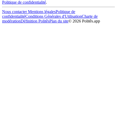
Politique de confidentialité
.
Nous contacter
Mentions légales
Politique de
confidentialité
Conditions Générales d'Utilisation
Charte de
modération
Définition Politês
Plan du site
©
2026
Politês.app