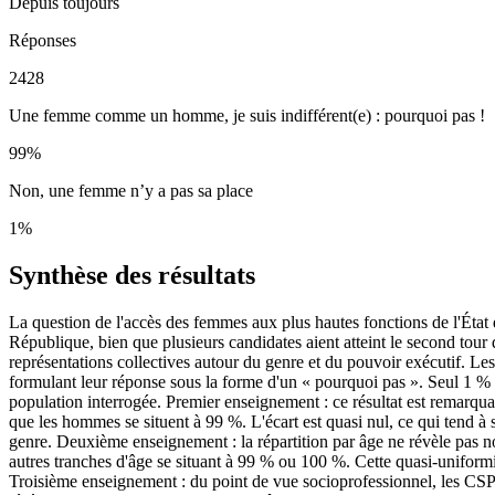
Depuis toujours
Réponses
2428
Une femme comme un homme, je suis indifférent(e) : pourquoi pas !
99
%
Non, une femme n’y a pas sa place
1
%
Synthèse des résultats
La question de l'accès des femmes aux plus hautes fonctions de l'Éta
République, bien que plusieurs candidates aient atteint le second tour d
représentations collectives autour du genre et du pouvoir exécutif. Les
formulant leur réponse sous la forme d'un « pourquoi pas ». Seul 1 % e
population interrogée. Premier enseignement : ce résultat est remarqua
que les hommes se situent à 99 %. L'écart est quasi nul, ce qui tend à s
genre. Deuxième enseignement : la répartition par âge ne révèle pas no
autres tranches d'âge se situant à 99 % ou 100 %. Cette quasi-uniformi
Troisième enseignement : du point de vue socioprofessionnel, les CSP+ 