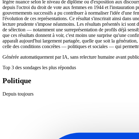
légère nuance selon le niveau de diplôme ou d'exposition aux discours s
depuis l'octroi du droit de vote aux femmes en 1944 et l'instauration pr
gouvernements successifs a pu contribuer à normaliser l'idée d'une femme
l'évolution de ces représentations. Ce résultat s'inscrirait ainsi dans
lecture prudente s'impose néanmoins. Les résultats présentés ici sont d
de sélection — notamment une surreprésentation de profils déjà sensibi
que ces résultats donnent à voir, c'est moins une surprise qu'une conf
apparaît aujourd'hui largement partagée, quelle que soit la génération, 
celle des conditions concrètes — politiques et sociales — qui permettrai
Générée automatiquement par IA, sans relecture humaine avant public
Top 3 des sondages les plus répondus
Politique
Depuis toujours