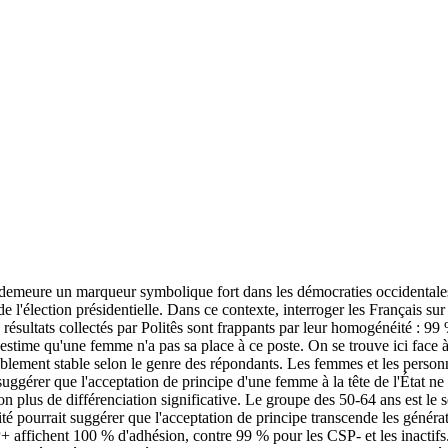
t demeure un marqueur symbolique fort dans les démocraties occidental
e l'élection présidentielle. Dans ce contexte, interroger les Français sur
 résultats collectés par Politês sont frappants par leur homogénéité : 99 
stime qu'une femme n'a pas sa place à ce poste. On se trouve ici face à
blement stable selon le genre des répondants. Les femmes et les personn
uggérer que l'acceptation de principe d'une femme à la tête de l'État ne 
n plus de différenciation significative. Le groupe des 50-64 ans est le 
té pourrait suggérer que l'acceptation de principe transcende les généra
affichent 100 % d'adhésion, contre 99 % pour les CSP- et les inactifs. L