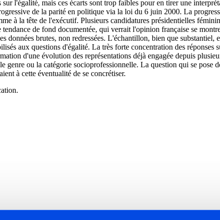
ur l'égalité, mais ces écarts sont trop faibles pour en tirer une interpr
ogressive de la parité en politique via la loi du 6 juin 2000. La progres
 à la tête de l'exécutif. Plusieurs candidatures présidentielles féminine
 une tendance de fond documentée, qui verrait l'opinion française se mont
es données brutes, non redressées. L'échantillon, bien que substantiel, 
lisés aux questions d'égalité. La très forte concentration des réponses 
irmation d'une évolution des représentations déjà engagée depuis plusie
le genre ou la catégorie socioprofessionnelle. La question qui se pose dè
ent à cette éventualité de se concrétiser.
ation.