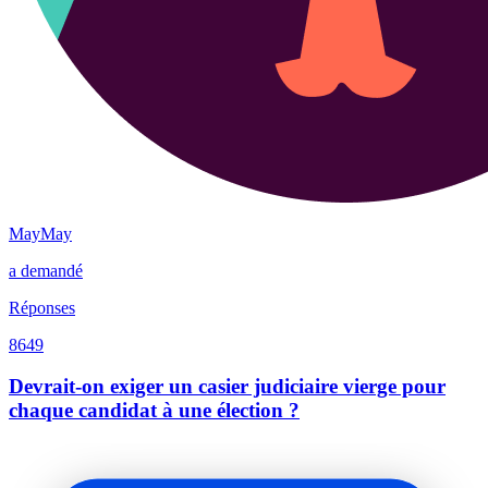
MayMay
a demandé
Réponses
8649
Devrait-on exiger un casier judiciaire vierge pour
chaque candidat à une élection ?