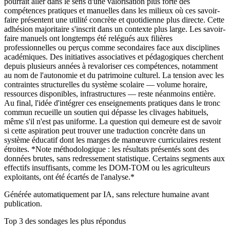
pourrait aller dans le sens d'une valorisation plus forte des
compétences pratiques et manuelles dans les milieux où ces savoir-
faire présentent une utilité concrète et quotidienne plus directe. Cette
adhésion majoritaire s'inscrit dans un contexte plus large. Les savoir-
faire manuels ont longtemps été relégués aux filières
professionnelles ou perçus comme secondaires face aux disciplines
académiques. Des initiatives associatives et pédagogiques cherchent
depuis plusieurs années à revaloriser ces compétences, notamment
au nom de l'autonomie et du patrimoine culturel. La tension avec les
contraintes structurelles du système scolaire — volume horaire,
ressources disponibles, infrastructures — reste néanmoins entière.
Au final, l'idée d'intégrer ces enseignements pratiques dans le tronc
commun recueille un soutien qui dépasse les clivages habituels,
même s'il n'est pas uniforme. La question qui demeure est de savoir
si cette aspiration peut trouver une traduction concrète dans un
système éducatif dont les marges de manœuvre curriculaires restent
étroites. *Note méthodologique : les résultats présentés sont des
données brutes, sans redressement statistique. Certains segments aux
effectifs insuffisants, comme les DOM-TOM ou les agriculteurs
exploitants, ont été écartés de l'analyse.*
Générée automatiquement par IA, sans relecture humaine avant
publication.
Top 3 des sondages les plus répondus