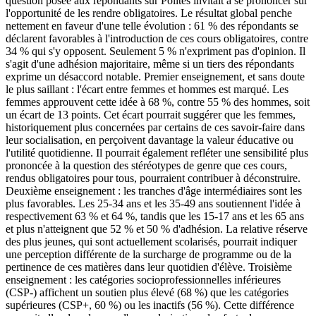
question posée aux répondants sur Politês invitait à se prononcer sur
l'opportunité de les rendre obligatoires. Le résultat global penche
nettement en faveur d'une telle évolution : 61 % des répondants se
déclarent favorables à l'introduction de ces cours obligatoires, contre
34 % qui s'y opposent. Seulement 5 % n'expriment pas d'opinion. Il
s'agit d'une adhésion majoritaire, même si un tiers des répondants
exprime un désaccord notable. Premier enseignement, et sans doute
le plus saillant : l'écart entre femmes et hommes est marqué. Les
femmes approuvent cette idée à 68 %, contre 55 % des hommes, soit
un écart de 13 points. Cet écart pourrait suggérer que les femmes,
historiquement plus concernées par certains de ces savoir-faire dans
leur socialisation, en perçoivent davantage la valeur éducative ou
l'utilité quotidienne. Il pourrait également refléter une sensibilité plus
prononcée à la question des stéréotypes de genre que ces cours,
rendus obligatoires pour tous, pourraient contribuer à déconstruire.
Deuxième enseignement : les tranches d'âge intermédiaires sont les
plus favorables. Les 25-34 ans et les 35-49 ans soutiennent l'idée à
respectivement 63 % et 64 %, tandis que les 15-17 ans et les 65 ans
et plus n'atteignent que 52 % et 50 % d'adhésion. La relative réserve
des plus jeunes, qui sont actuellement scolarisés, pourrait indiquer
une perception différente de la surcharge de programme ou de la
pertinence de ces matières dans leur quotidien d'élève. Troisième
enseignement : les catégories socioprofessionnelles inférieures
(CSP-) affichent un soutien plus élevé (68 %) que les catégories
supérieures (CSP+, 60 %) ou les inactifs (56 %). Cette différence