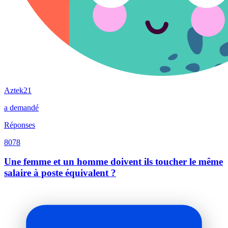
Aztek21
a demandé
Réponses
8078
Une femme et un homme doivent ils toucher le même
salaire à poste équivalent ?