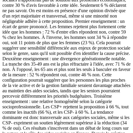
contre 30 % d'avis favorable à cette idée. Seulement 6 % déclarent
ne pas savoir. On est moins en présence d'une opinion divisée que
d'un rejet majoritaire et transversal, même si une minorité non
négligeable adhère à cette proposition. Premier enseignement : un
écart de genre prononcé. Les femmes rejettent plus fortement cette
idée que les hommes : 72 % d'entre elles répondent non, contre 59
% chez les hommes. À l'inverse, les hommes sont 34 % à répondre
oui, soit 11 points de plus que les femmes (23 %). Cela pourrait
suggérer une sensibilité différenciée aux enjeux de protection sociale
selon le genre, sans qu'il soit possible d'en identifier la cause précise.
Deuxième enseignement : une divergence générationnelle notable.
La tranche des 35-49 ans est la plus réfractaire à l'idée, avec 71 % de
non. À l'opposé, les 65 ans et plus sont les seuls à basculer en faveur
de la mesure : 52 % répondent oui, contre 46 % non. Cette
configuration pourrait suggérer que les personnes les plus proches
de la vie active et de la gestion familiale seraient davantage attachées
au maintien des aides sociales, tandis que les seniors pourraient
percevoir différemment les priorités budgétaires. Troisième
enseignement : une relative homogénéité selon la catégorie
socioprofessionnelle. Les CSP+ rejettent la proposition à 66 %, tout
comme les inactifs (66 %), et les CSP- à 60 %. La tendance
dominante est donc transversale aux catégories sociales, même si les
CSP- expriment un soutien légèrement supérieur à la réduction (34
% de oui). Ces résultats s'inscrivent dans un débat de long cours sur