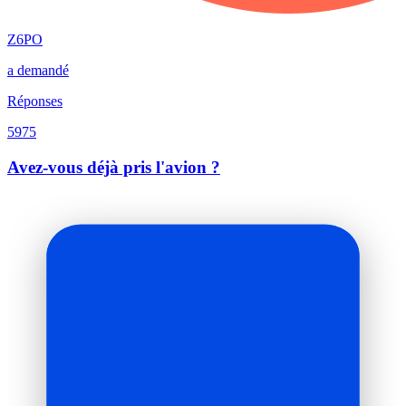
Z6PO
a demandé
Réponses
5975
Avez-vous déjà pris l'avion ?