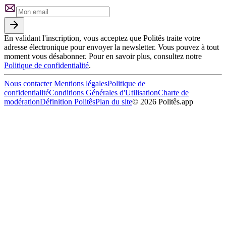
En validant l'inscription, vous acceptez que Politês traite votre
adresse électronique pour envoyer la newsletter. Vous pouvez à tout
moment vous désabonner. Pour en savoir plus, consultez notre
Politique de confidentialité
.
Nous contacter
Mentions légales
Politique de
confidentialité
Conditions Générales d'Utilisation
Charte de
modération
Définition Politês
Plan du site
©
2026
Politês.app