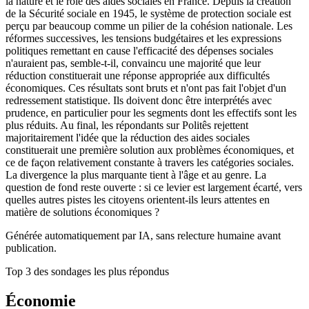
la nature et le rôle des aides sociales en France. Depuis la création
de la Sécurité sociale en 1945, le système de protection sociale est
perçu par beaucoup comme un pilier de la cohésion nationale. Les
réformes successives, les tensions budgétaires et les expressions
politiques remettant en cause l'efficacité des dépenses sociales
n'auraient pas, semble-t-il, convaincu une majorité que leur
réduction constituerait une réponse appropriée aux difficultés
économiques. Ces résultats sont bruts et n'ont pas fait l'objet d'un
redressement statistique. Ils doivent donc être interprétés avec
prudence, en particulier pour les segments dont les effectifs sont les
plus réduits. Au final, les répondants sur Politês rejettent
majoritairement l'idée que la réduction des aides sociales
constituerait une première solution aux problèmes économiques, et
ce de façon relativement constante à travers les catégories sociales.
La divergence la plus marquante tient à l'âge et au genre. La
question de fond reste ouverte : si ce levier est largement écarté, vers
quelles autres pistes les citoyens orientent-ils leurs attentes en
matière de solutions économiques ?
Générée automatiquement par IA, sans relecture humaine avant
publication.
Top 3 des sondages les plus répondus
Économie