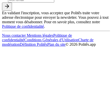
En validant l'inscription, vous acceptez que Politês traite votre
adresse électronique pour envoyer la newsletter. Vous pouvez à tout
moment vous désabonner. Pour en savoir plus, consultez notre
Politique de confidentialité
.
Nous contacter
Mentions légales
Politique de
confidentialité
Conditions Générales d'Utilisation
Charte de
modération
Définition Politês
Plan du site
©
2026
Politês.app