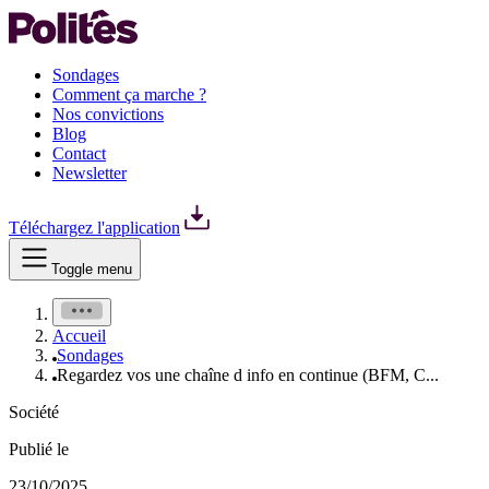
Sondages
Comment ça marche ?
Nos convictions
Blog
Contact
Newsletter
Téléchargez l'application
Toggle menu
Accueil
Sondages
Regardez vos une chaîne d info en continue (BFM, C...
Société
Publié le
23/10/2025