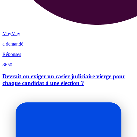
MayMay
a demandé
Réponses
8650
Devrait-on exiger un casier judiciaire vierge pour
chaque candidat à une élection ?