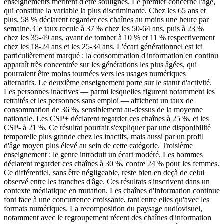
enseignements méritent d'être soulignés. Le premier concerne l'âge,
qui constitue la variable la plus discriminante. Chez les 65 ans et
plus, 58 % déclarent regarder ces chaînes au moins une heure par
semaine. Ce taux recule à 37 % chez les 50-64 ans, puis à 23 %
chez les 35-49 ans, avant de tomber à 10 % et 11 % respectivement
chez les 18-24 ans et les 25-34 ans. L'écart générationnel est ici
particulièrement marqué : la consommation d'information en continu
apparaît très concentrée sur les générations les plus âgées, qui
pourraient être moins tournées vers les usages numériques
alternatifs. Le deuxième enseignement porte sur le statut d'activité.
Les personnes inactives — parmi lesquelles figurent notamment les
retraités et les personnes sans emploi — affichent un taux de
consommation de 36 %, sensiblement au-dessus de la moyenne
nationale. Les CSP+ déclarent regarder ces chaînes à 25 %, et les
CSP- à 21 %. Ce résultat pourrait s'expliquer par une disponibilité
temporelle plus grande chez les inactifs, mais aussi par un profil
d'âge moyen plus élevé au sein de cette catégorie. Troisième
enseignement : le genre introduit un écart modéré. Les hommes
déclarent regarder ces chaînes à 30 %, contre 24 % pour les femmes.
Ce différentiel, sans être négligeable, reste bien en deçà de celui
observé entre les tranches d'âge. Ces résultats s'inscrivent dans un
contexte médiatique en mutation. Les chaînes d'information continue
font face à une concurrence croissante, tant entre elles qu'avec les
formats numériques. La recomposition du paysage audiovisuel,
notamment avec le regroupement récent des chaînes d'information