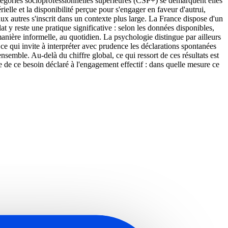
atégories socioprofessionnelles supérieures (CSP+) se démarquent elles
ielle et la disponibilité perçue pour s'engager en faveur d'autrui,
aux autres s'inscrit dans un contexte plus large. La France dispose d'un
at y reste une pratique significative : selon les données disponibles,
anière informelle, au quotidien. La psychologie distingue par ailleurs
ce qui invite à interpréter avec prudence les déclarations spontanées
ensemble. Au-delà du chiffre global, ce qui ressort de ces résultats est
ge de ce besoin déclaré à l'engagement effectif : dans quelle mesure ce