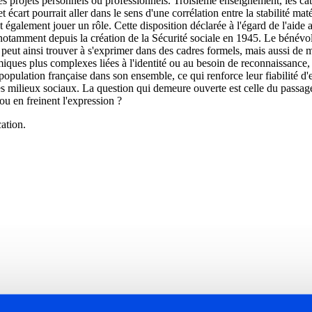
des projets personnels ou professionnels. Troisième enseignement, les c
cart pourrait aller dans le sens d'une corrélation entre la stabilité matér
 également jouer un rôle. Cette disposition déclarée à l'égard de l'aide 
ée, notamment depuis la création de la Sécurité sociale en 1945. Le bénévol
 peut ainsi trouver à s'exprimer dans des cadres formels, mais aussi de m
miques plus complexes liées à l'identité ou au besoin de reconnaissance, 
a population française dans son ensemble, ce qui renforce leur fiabilité d'
t les milieux sociaux. La question qui demeure ouverte est celle du passa
 ou en freinent l'expression ?
ation.