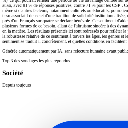
%), ce qui pourrait refléter une période de vie davantage centrée sur 
aussi, avec 81 % de réponses positives, contre 71 % pour les CSP-. Cet é
même si d'autres facteurs, notamment culturels ou éducatifs, pourraient
tissu associatif dense et d'une tradition de solidarité institutionnalis
près d'un Français sur quatre se déclare bénévole. Ce sentiment d'aide
plusieurs formes de ce besoin, allant de l'altruisme sincère à des dyna
en la matière. Les résultats présentés ici sont redressés pour refléter l
la robustesse relative de ce sentiment à travers les âges, les genres e
sentiment se traduit-il concrètement, et quelles conditions en facilitent
Générée automatiquement par IA, sans relecture humaine avant public
Top 3 des sondages les plus répondus
Société
Depuis toujours