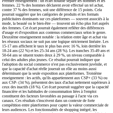
Premier enseignement : un écart notable sépare les hommes et les
femmes. 22 % des hommes déclarent avoir effectué un tel achat,
contre 37 % des femmes, soit une différence de 15 points. Cela
pourrait suggérer que les catégories de produits et les formats
publicitaires dominants sur ces plateformes — souvent associés à la
mode, la beauté ou le bien-être — trouvent un écho plus fort auprès
des femmes. Cet écart pourrait également refléter des différences
d'usage et d'exposition aux contenus commerciaux selon le genre.
Deuxième enseignement notable : la relation entre âge et achat via
les réseaux sociaux ne suit pas une logique strictement linéaire. Les
15-17 ans affichent le taux le plus bas avec 16 %, loin derrière les
18-24 ans (22 %) et les 25-34 ans (28 %). Les tranches 35-49 ans et
50-64 ans se situent toutes deux à 29 %, un niveau comparable à
celui des adultes plus jeunes. Ce résultat pourrait indiquer que
l'adoption du social commerce n'est pas exclusivement juvénile, et
que la capacité d'achat réelle jouerait un rôle au moins aussi
déterminant que la seule exposition aux plateformes. Troisième
enseignement : les actifs, qu'ils appartiennent aux CSP+ (33 %) ou
aux CSP- (34 %), présentent des taux d'achat nettement supérieurs à
ceux des inactifs (18 %). Cet écart pourrait suggérer que la capacité
financière et les habitudes de consommation liées à l'emploi
constituent des facteurs favorables au passage à l'acte via ces
canaux. Ces résultats s'inscrivent dans un contexte de forte
compétition entre plateformes pour capter la valeur commerciale de
leurs audiences. Les fonctionnalités de shopping intégré, les