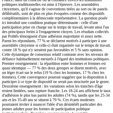
politiques traditionnelles est mise à l'épreuve. Les assemblées
citoyennes, qu'il s'agisse de conventions tirées au sort ou de panels
délibératifs, sont de plus en plus évoquées comme des dispositifs
complémentaires à la démocratie représentative. La question posée
ici introduit une condition pratique déterminante : celle d'une
participation prise en charge sur le temps de travail, levant ainsi l'un
des principaux freins à l'engagement citoyen. Les résultats collectés
par Politês témoignent d'une adhésion majoritaire et assez nette.
Parmi les répondants, 77 % se déclarent motivés à participer à une
assemblée citoyenne si celle-ci était organisée sur le temps de travail,
contre 18 % qui n'y seraient pas favorables et 5 % sans opinion.
Cette dynamique de consensus relatif contraste avec les niveaux de
défiance habituellement mesurés à l'égard des institutions politiques.
Premier enseignement : la répartition entre hommes et femmes est
quasi identique — 77 % des deux groupes se disent motivés, avec
un léger écart sur le refus (19 % chez les hommes, 17 % chez les
femmes). Cette convergence pourrait suggérer que la disposition à
participer à ce type de dispositif ne serait pas structurée par le genre.
Deuxième enseignement : les variations selon les tranches d'âge
restent limitées, sans rupture franche. Les 18-24 ans affichent le taux
d'adhésion le plus bas parmi les adultes (74 %), tandis que les 25-34
ans et les 35-49 ans se situent à 79 %. Ces écarts modestes
pourraient inviter à nuancer l'idée d'un désintérêt particulier des
jeunes adultes pour les formes de participation politique