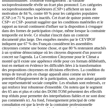
institutionnalisée. Troisième enseignement : la variable
socioprofessionnelle révèle un écart plus prononcé. Les catégories
socioprofessionnelles supérieures (CSP+) affichent un taux de
motivation de 84 %, contre 69 % pour les catégories populaires
(CSP-) et 71 % pour les inactifs. Cet écart de quinze points entre
CSP+ et CSP- pourrait suggérer que les conditions matérielles et le
rapport au travail continuent d'influer sur la disposition à s'engager
dans des formes de participation civique, même lorsque la contrainte
temporelle est levée. Ce résultat s'inscrit dans un contexte
documenté plus large. Des enquêtes menées par le CEVIPOF
indiquent que 67 % des Français considèrent les assemblées
citoyennes comme une bonne chose, et que 80 % resteraient attachés
à un système démocratique où les citoyens disposent d'un pouvoir
concret sur l'agenda. La Convention Citoyenne pour le Climat a
montré qu'il existe une appétence réelle pour ces formats délibératifs,
tout en mettant en évidence les difficultés liées à la transformation
des propositions citoyennes en décisions effectives. La condition du
temps de travail pris en charge apparaît ainsi comme un levier
potentiel d'élargissement de la participation, sans pour autant garantir
une représentativité sociale complète. Les résultats sont redressés, ce
qui renforce leur robustesse d'ensemble. On notera que le segment
des 65 ans et plus et celui des DOM-TOM présentent des effectifs
trop réduits pour permettre des interprétations fiables et ne sont donc
pas commentés ici. Au fond, l'enseignement principal de cette
consultation est que la levée de la contrainte professionnelle