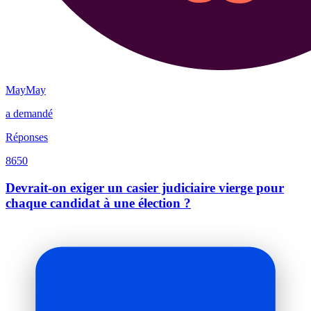
MayMay
a demandé
Réponses
8650
Devrait-on exiger un casier judiciaire vierge pour
chaque candidat à une élection ?