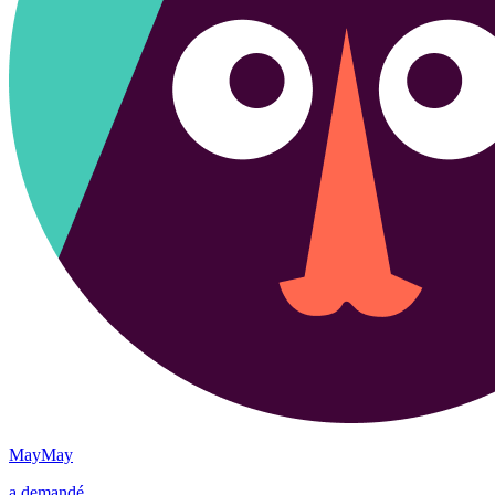
MayMay
a demandé