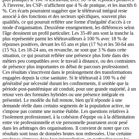
À l'inverse, les CSP- n'affichent que 4 % de pratique, et les inactifs 6
%. Ces écarts pourraient suggérer que le télétravail intégral reste
associé à des fonctions et des secteurs spécifiques, souvent plus
qualifiés, ce qui pourrait refléter une forme d'inégalité d'accès à ce
mode d'organisation. Deuxième enseignement, les différences selon
l'âge dessinent un profil particulier. Les 35-49 ans sont la tranche la
plus représentée parmi les télétravailleurs à 100 % avec 18 % de
réponses positives, devant les 65 ans et plus (17 %) et les 50-64 ans
(15 %). Les 18-24 ans, en revanche, ne sont que 3 % dans cette
situation, ce qui pourrait refléter une présence plus forte dans des
métiers peu compatibles avec le travail à distance, ou des contraintes
de présence plus importantes en début de parcours professionnel.
Ces résultats s'inscrivent dans le prolongement des transformations
engagées depuis la crise sanitaire. Si le télétravail à 100 % a été
généralisé par nécessité durant les confinements, il semble que la
période post-pandémique ait conduit, pour une grande majorité, à un
retour vers des formules hybrides ou une présence intégrale en
présentiel. Le modèle du full remote, bien qu'il réponde à une
demande réelle dans certains segments de la population active, ne
s'impose pas comme une norme établie. Les questions relatives à
l'isolement professionnel, à la cohésion d'équipe ou à la délimitation
entre vie professionnelle et vie personnelle pourraient avoir pesé
dans les arbitrages des organisations. Il convient de noter que ces
résultats sont issus de données brutes non redressées. Une certaine