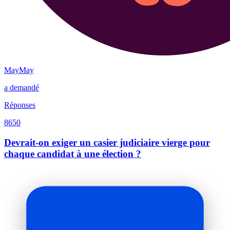
MayMay
a demandé
Réponses
8650
Devrait-on exiger un casier judiciaire vierge pour
chaque candidat à une élection ?