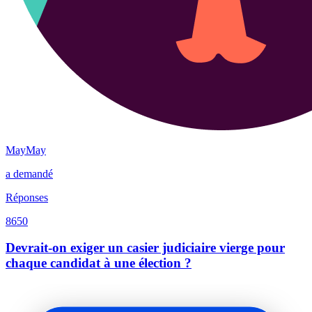
MayMay
a demandé
Réponses
8650
Devrait-on exiger un casier judiciaire vierge pour
chaque candidat à une élection ?