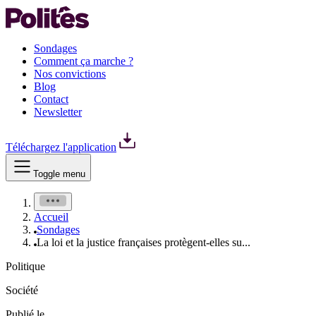
Sondages
Comment ça marche ?
Nos convictions
Blog
Contact
Newsletter
Téléchargez l'application
Toggle menu
Accueil
Sondages
La loi et la justice françaises protègent-elles su...
Politique
Société
Publié le