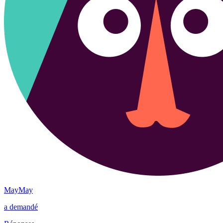
MayMay
a demandé