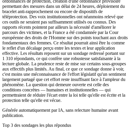
ordonnances de protection, création d'une ordonnance provisoire
permettant des mesures dans un délai de 24 heures, déploiement du
bracelet anti-rapprochement ou encore de dispositifs de
téléprotection. Des voix institutionnelles ont néanmoins relevé que
ces outils ne seraient pas suffisamment utilisés ou connus. Des
rapports récents pointent par ailleurs la nécessité d'améliorer le
parcours des victimes, et la France a été condamnée par la Cour
européenne des droits de l'Homme sur des points touchant aux droits
fondamentaux des femmes. Ce résultat pourrait ainsi être lu comme
le reflet d'un décalage perçu entre les textes et leur application
effective. Les résultats reposent sur un sondage redressé portant sur
1 310 répondants, ce qui confère une robustesse satisfaisante à la
lecture globale. La prudence reste de mise sur certains sous-groupes
aux effectifs plus limités. Au final, ce que ce sondage donne à voir,
c'est moins une méconnaissance de l'effort législatif qu'un sentiment
largement partagé que cet effort reste insuffisant face à l'ampleur du
phénomène. La question qui demeure ouverte est celle des
conditions concrètes — humaines et institutionnelles — qui
permettraient de réduire l'écart entre la loi telle qu'elle est écrite et la
protection telle qu'elle est vécue.
Générée automatiquement par IA, sans relecture humaine avant
publication.
Top 3 des sondages les plus répondus