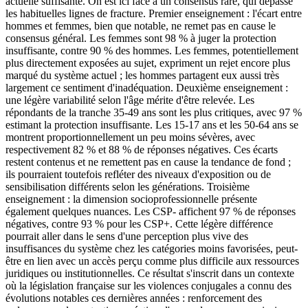
actuelle suffisante. On est ici face à un consensus rare, qui dépasse
les habituelles lignes de fracture. Premier enseignement : l'écart entre
hommes et femmes, bien que notable, ne remet pas en cause le
consensus général. Les femmes sont 98 % à juger la protection
insuffisante, contre 90 % des hommes. Les femmes, potentiellement
plus directement exposées au sujet, expriment un rejet encore plus
marqué du système actuel ; les hommes partagent eux aussi très
largement ce sentiment d'inadéquation. Deuxième enseignement :
une légère variabilité selon l'âge mérite d'être relevée. Les
répondants de la tranche 35-49 ans sont les plus critiques, avec 97 %
estimant la protection insuffisante. Les 15-17 ans et les 50-64 ans se
montrent proportionnellement un peu moins sévères, avec
respectivement 82 % et 88 % de réponses négatives. Ces écarts
restent contenus et ne remettent pas en cause la tendance de fond ;
ils pourraient toutefois refléter des niveaux d'exposition ou de
sensibilisation différents selon les générations. Troisième
enseignement : la dimension socioprofessionnelle présente
également quelques nuances. Les CSP- affichent 97 % de réponses
négatives, contre 93 % pour les CSP+. Cette légère différence
pourrait aller dans le sens d'une perception plus vive des
insuffisances du système chez les catégories moins favorisées, peut-
être en lien avec un accès perçu comme plus difficile aux ressources
juridiques ou institutionnelles. Ce résultat s'inscrit dans un contexte
où la législation française sur les violences conjugales a connu des
évolutions notables ces dernières années : renforcement des