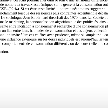
itive, cet écart pourrait aller dans le sens d'une sensibilité différenc
e de nombreux travaux académiques sur le genre et la consommation ont 
SP- (92 %). Si cet écart reste limité, il pourrait néanmoins suggérer q
notamment lorsque des ressources plus contraintes accentuent le décalage 
té. Le sociologue Jean Baudrillard théorisait dès 1970, dans La Sociét
e dans le marketing, la personnalisation algorithmique des publicités, a
oissante entre incitation à consommer et recherche d'une consommatio
 un lien entre leurs habitudes de consommation et des enjeux collectifs 
ntillon invite à lire ces chiffres avec prudence, même si l'ampleur du con
'une influence extérieure sur les désirs individuels est aujourd'hui larg
 des comportements de consommation différents, ou demeure-t-elle une con
ation.