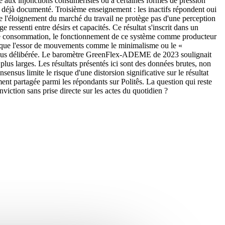
iée aux injonctions consuméristes ou à certaines formes de pression
déjà documenté. Troisième enseignement : les inactifs répondent oui
ue l'éloignement du marché du travail ne protège pas d'une perception
ressenti entre désirs et capacités. Ce résultat s'inscrit dans un
é de consommation, le fonctionnement de ce système comme producteur
insi que l'essor de mouvements comme le minimalisme ou le «
n plus délibérée. Le baromètre GreenFlex-ADEME de 2023 soulignait
plus larges. Les résultats présentés ici sont des données brutes, non
sensus limite le risque d'une distorsion significative sur le résultat
ement partagée parmi les répondants sur Politês. La question qui reste
viction sans prise directe sur les actes du quotidien ?