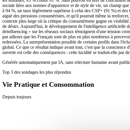
les hommes, 95 % contre 91 %. Sans pouvoir en tirer de conclusion défin
sociale liées aux normes d'apparence et de style de vie, un champ qu
à 94 %, un taux légèrement supérieur à celui des CSP+ (91 %) et des C
aiguë des pressions consuméristes, et qu'il pourrait même la renforcer, 
contexte plus large où la critique du consumérisme gagne en visibili
de désirs. Aujourd'hui, le développement de l'intelligence artificiell
deinfluencing » sur les réseaux sociaux témoignent d'une tension cr
par ailleurs que les Français sont de plus en plus nombreux à percevoir
redressées. La surreprésentation possible de certains profils dans l'écha
global. Ce que ce résultat indique avant tout, c'est que la conscience d
ouverte est celle des conséquences : cette lucidité se traduit-elle par
Générée automatiquement par IA, sans relecture humaine avant public
Top 3 des sondages les plus répondus
Vie Pratique et Consommation
Depuis toujours