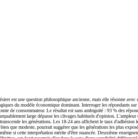
 désirer est une question philosophique ancienne, mais elle résonne ave
logiques du modèle économique dominant. Interroger les répondants sur Po
nomie de consommateur. Le résultat est sans ambiguïté : 93 % des répond
arquablement large dépasse les clivages habituels d'opinion. L'ampleur
s transcende les générations. Les 18-24 ans affichent le taux d'adhésion 
t, bien que modeste, pourrait suggérer que les générations les plus exp
 même si cette interprétation mérite d'être nuancée. Deuxième enseigne