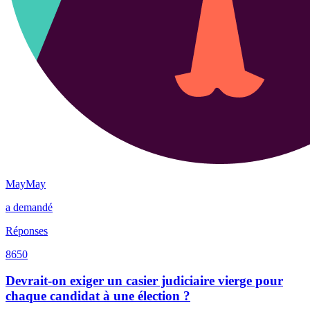
MayMay
a demandé
Réponses
8650
Devrait-on exiger un casier judiciaire vierge pour
chaque candidat à une élection ?