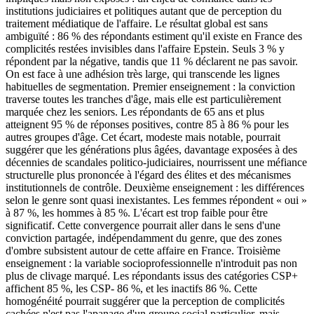
institutions judiciaires et politiques autant que de perception du
traitement médiatique de l'affaire. Le résultat global est sans
ambiguïté : 86 % des répondants estiment qu'il existe en France des
complicités restées invisibles dans l'affaire Epstein. Seuls 3 % y
répondent par la négative, tandis que 11 % déclarent ne pas savoir.
On est face à une adhésion très large, qui transcende les lignes
habituelles de segmentation. Premier enseignement : la conviction
traverse toutes les tranches d'âge, mais elle est particulièrement
marquée chez les seniors. Les répondants de 65 ans et plus
atteignent 95 % de réponses positives, contre 85 à 86 % pour les
autres groupes d'âge. Cet écart, modeste mais notable, pourrait
suggérer que les générations plus âgées, davantage exposées à des
décennies de scandales politico-judiciaires, nourrissent une méfiance
structurelle plus prononcée à l'égard des élites et des mécanismes
institutionnels de contrôle. Deuxième enseignement : les différences
selon le genre sont quasi inexistantes. Les femmes répondent « oui »
à 87 %, les hommes à 85 %. L'écart est trop faible pour être
significatif. Cette convergence pourrait aller dans le sens d'une
conviction partagée, indépendamment du genre, que des zones
d'ombre subsistent autour de cette affaire en France. Troisième
enseignement : la variable socioprofessionnelle n'introduit pas non
plus de clivage marqué. Les répondants issus des catégories CSP+
affichent 85 %, les CSP- 86 %, et les inactifs 86 %. Cette
homogénéité pourrait suggérer que la perception de complicités
cachées n'est pas l'apanage d'un groupe social particulier, mais