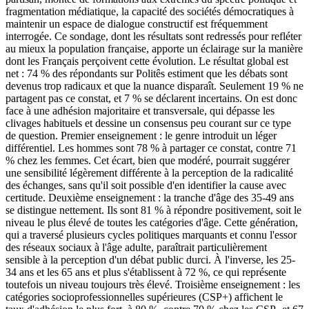
fragmentation médiatique, la capacité des sociétés démocratiques à
maintenir un espace de dialogue constructif est fréquemment
interrogée. Ce sondage, dont les résultats sont redressés pour refléter
au mieux la population française, apporte un éclairage sur la manière
dont les Français perçoivent cette évolution. Le résultat global est
net : 74 % des répondants sur Politês estiment que les débats sont
devenus trop radicaux et que la nuance disparaît. Seulement 19 % ne
partagent pas ce constat, et 7 % se déclarent incertains. On est donc
face à une adhésion majoritaire et transversale, qui dépasse les
clivages habituels et dessine un consensus peu courant sur ce type
de question. Premier enseignement : le genre introduit un léger
différentiel. Les hommes sont 78 % à partager ce constat, contre 71
% chez les femmes. Cet écart, bien que modéré, pourrait suggérer
une sensibilité légèrement différente à la perception de la radicalité
des échanges, sans qu'il soit possible d'en identifier la cause avec
certitude. Deuxième enseignement : la tranche d'âge des 35-49 ans
se distingue nettement. Ils sont 81 % à répondre positivement, soit le
niveau le plus élevé de toutes les catégories d'âge. Cette génération,
qui a traversé plusieurs cycles politiques marquants et connu l'essor
des réseaux sociaux à l'âge adulte, paraîtrait particulièrement
sensible à la perception d'un débat public durci. À l'inverse, les 25-
34 ans et les 65 ans et plus s'établissent à 72 %, ce qui représente
toutefois un niveau toujours très élevé. Troisième enseignement : les
catégories socioprofessionnelles supérieures (CSP+) affichent le