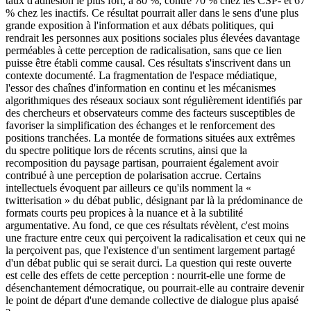
taux d'adhésion le plus fort, à 80 %, contre 70 % chez les CSP- et 67
% chez les inactifs. Ce résultat pourrait aller dans le sens d'une plus
grande exposition à l'information et aux débats politiques, qui
rendrait les personnes aux positions sociales plus élevées davantage
perméables à cette perception de radicalisation, sans que ce lien
puisse être établi comme causal. Ces résultats s'inscrivent dans un
contexte documenté. La fragmentation de l'espace médiatique,
l'essor des chaînes d'information en continu et les mécanismes
algorithmiques des réseaux sociaux sont régulièrement identifiés par
des chercheurs et observateurs comme des facteurs susceptibles de
favoriser la simplification des échanges et le renforcement des
positions tranchées. La montée de formations situées aux extrêmes
du spectre politique lors de récents scrutins, ainsi que la
recomposition du paysage partisan, pourraient également avoir
contribué à une perception de polarisation accrue. Certains
intellectuels évoquent par ailleurs ce qu'ils nomment la «
twitterisation » du débat public, désignant par là la prédominance de
formats courts peu propices à la nuance et à la subtilité
argumentative. Au fond, ce que ces résultats révèlent, c'est moins
une fracture entre ceux qui perçoivent la radicalisation et ceux qui ne
la perçoivent pas, que l'existence d'un sentiment largement partagé
d'un débat public qui se serait durci. La question qui reste ouverte
est celle des effets de cette perception : nourrit-elle une forme de
désenchantement démocratique, ou pourrait-elle au contraire devenir
le point de départ d'une demande collective de dialogue plus apaisé