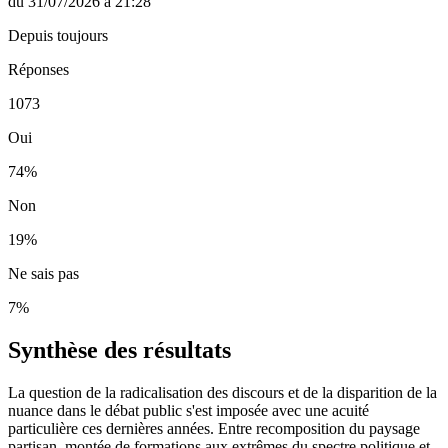
du
31/07/2026
à
21:28
Depuis toujours
Réponses
1073
Oui
74
%
Non
19
%
Ne sais pas
7
%
Synthèse des résultats
La question de la radicalisation des discours et de la disparition de la
nuance dans le débat public s'est imposée avec une acuité
particulière ces dernières années. Entre recomposition du paysage
partisan, montée de formations aux extrêmes du spectre politique et