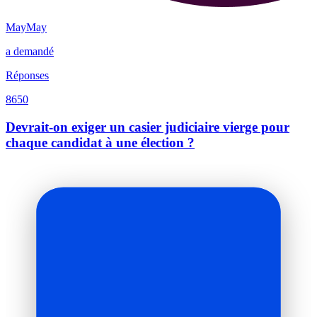
MayMay
a demandé
Réponses
8650
Devrait-on exiger un casier judiciaire vierge pour
chaque candidat à une élection ?