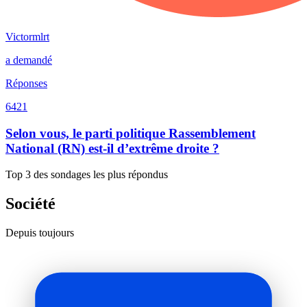
Victormlrt
a demandé
Réponses
6421
Selon vous, le parti politique Rassemblement
National (RN) est-il d’extrême droite ?
Top 3 des sondages les plus répondus
Société
Depuis toujours