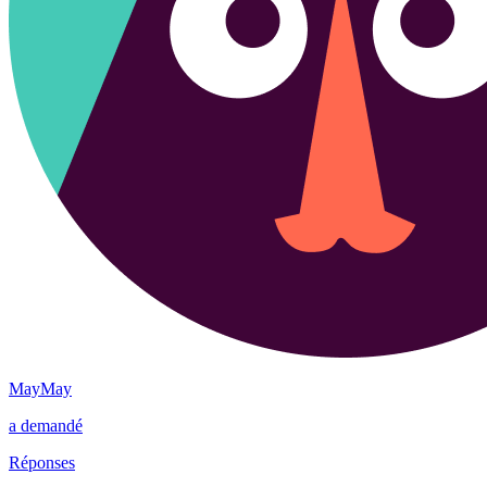
MayMay
a demandé
Réponses