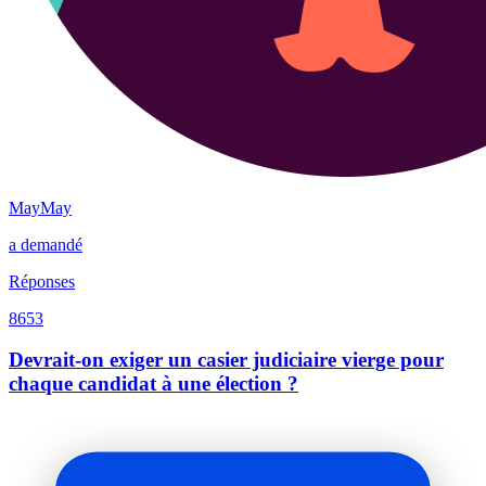
MayMay
a demandé
Réponses
8653
Devrait-on exiger un casier judiciaire vierge pour
chaque candidat à une élection ?