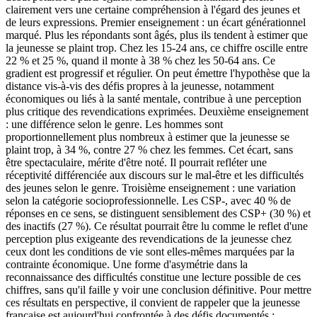
clairement vers une certaine compréhension à l'égard des jeunes et
de leurs expressions. Premier enseignement : un écart générationnel
marqué. Plus les répondants sont âgés, plus ils tendent à estimer que
la jeunesse se plaint trop. Chez les 15-24 ans, ce chiffre oscille entre
22 % et 25 %, quand il monte à 38 % chez les 50-64 ans. Ce
gradient est progressif et régulier. On peut émettre l'hypothèse que la
distance vis-à-vis des défis propres à la jeunesse, notamment
économiques ou liés à la santé mentale, contribue à une perception
plus critique des revendications exprimées. Deuxième enseignement
: une différence selon le genre. Les hommes sont
proportionnellement plus nombreux à estimer que la jeunesse se
plaint trop, à 34 %, contre 27 % chez les femmes. Cet écart, sans
être spectaculaire, mérite d'être noté. Il pourrait refléter une
réceptivité différenciée aux discours sur le mal-être et les difficultés
des jeunes selon le genre. Troisième enseignement : une variation
selon la catégorie socioprofessionnelle. Les CSP-, avec 40 % de
réponses en ce sens, se distinguent sensiblement des CSP+ (30 %) et
des inactifs (27 %). Ce résultat pourrait être lu comme le reflet d'une
perception plus exigeante des revendications de la jeunesse chez
ceux dont les conditions de vie sont elles-mêmes marquées par la
contrainte économique. Une forme d'asymétrie dans la
reconnaissance des difficultés constitue une lecture possible de ces
chiffres, sans qu'il faille y voir une conclusion définitive. Pour mettre
ces résultats en perspective, il convient de rappeler que la jeunesse
française est aujourd'hui confrontée à des défis documentés :