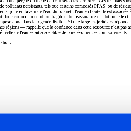
qualité perçue ou réelle de l'eau selon les territoires. Ces résultats s'ins
e de polluants persistants, tels que certains composés PFAS, ou de résidus
ntal joue en faveur de l'eau du robinet : l'eau en bouteille est associé
donc comme un équilibre fragile entre réassurance institutionnelle et inq
'impose donc dans leur généralisation. Si une large majorité des répondan
ines régions — rappelle que la confiance dans cette ressource n'est pas
é réelle de l'eau serait susceptible de faire évoluer ces comportements.
ation.