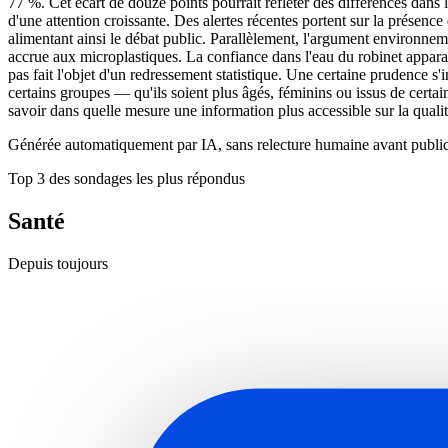
77 %. Cet écart de douze points pourrait refléter des différences dans la 
d'une attention croissante. Des alertes récentes portent sur la présenc
alimentant ainsi le débat public. Parallèlement, l'argument environneme
accrue aux microplastiques. La confiance dans l'eau du robinet apparaît 
pas fait l'objet d'un redressement statistique. Une certaine prudence s
certains groupes — qu'ils soient plus âgés, féminins ou issus de certa
savoir dans quelle mesure une information plus accessible sur la qualit
Générée automatiquement par IA, sans relecture humaine avant public
Top 3 des sondages les plus répondus
Santé
Depuis toujours