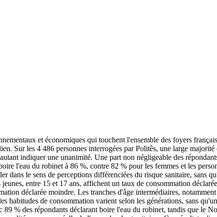
ronnementaux et économiques qui touchent l'ensemble des foyers français. 
tidien. Sur les 4 486 personnes interrogées par Politês, une large majorit
our autant indiquer une unanimité. Une part non négligeable des réponda
boire l'eau du robinet à 86 %, contre 82 % pour les femmes et les person
r dans le sens de perceptions différenciées du risque sanitaire, sans qu
s jeunes, entre 15 et 17 ans, affichent un taux de consommation déclarée
ation déclarée moindre. Les tranches d'âge intermédiaires, notamment le
les habitudes de consommation varient selon les générations, sans qu'un 
c 89 % des répondants déclarant boire l'eau du robinet, tandis que le Nor