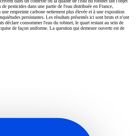
crivent dans un contexte où la qualité de l'eau du robinet fait l'objet
 de pesticides dans une partie de l'eau distribuée en France,
e à une empreinte carbone nettement plus élevée et à une exposition
uiétudes persistantes. Les résultats présentés ici sont bruts et n'ont
ts déclare consommer l'eau du robinet, le quart restant au sein de
 acquise de façon uniforme. La question qui demeure ouverte est de