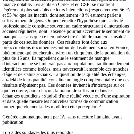
nuance notable. Les actifs en CSP+ et en CSP- se montrent
légèrement plus satisfaits de leurs interactions (respectivement 56 %
et 55 %) que les inactifs, dont seulement 48 % estiment parler à
suffisamment de gens. On peut émettre l'hypothèse que l'activité
professionnelle constitue souvent un cadre structurant d'interactions
sociales régulières, dont l'absence pourrait accentuer le sentiment de
manque — sans que ce lien puisse être établi de manière causale à
partir de ces seules données. Ces résultats font écho aux
préoccupations documentées autour de l'isolement social en France,
phénomène qui toucherait environ un cinquième de la population de
plus de 15 ans. Ils rappellent que le sentiment de manque
d'interactions ne se limiterait pas aux populations traditionnellement
identifiées comme isolées, mais traverserait l'ensemble des tranches
d'âge et de statuts sociaux. La question de la qualité des échanges,
au-delà de leur quantité, constitue un angle complémentaire que ces
résultats n'épuisent pas. Ces données invitent à s'interroger sur ce
que recouvre, pour chacun, la notion de suffisance dans les
échanges quotidiens : s'agit-il d'une réalité vécue ou d'une aspiration,
et dans quelle mesure les nouvelles formes de communication
numérique viennent-elles modifier cette perception ?
Générée automatiquement par IA, sans relecture humaine avant
publication.
Top 3 des sondages les plus répondus