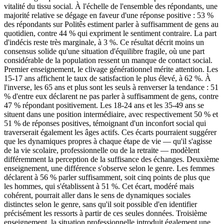
vitalité du tissu social. À l'échelle de l'ensemble des répondants, une
majorité relative se dégage en faveur d'une réponse positive : 53 %
des répondants sur Politês estiment parler à suffisamment de gens au
quotidien, contre 44 % qui expriment le sentiment contraire. La part
d'indécis reste très marginale, à 3 %. Ce résultat décrit moins un
consensus solide qu'une situation d'équilibre fragile, où une part
considérable de la population ressent un manque de contact social.
Premier enseignement, le clivage générationnel mérite attention. Les
15-17 ans affichent le taux de satisfaction le plus élevé, à 62 %. À
l'inverse, les 65 ans et plus sont les seuls à renverser la tendance : 51
% d'entre eux déclarent ne pas parler à suffisamment de gens, contre
47 % répondant positivement. Les 18-24 ans et les 35-49 ans se
situent dans une position intermédiaire, avec respectivement 50 % et
51 % de réponses positives, témoignant d'un inconfort social qui
traverserait également les âges actifs. Ces écarts pourraient suggérer
que les dynamiques propres à chaque étape de vie — qu'il s'agisse
de la vie scolaire, professionnelle ou de la retraite — modèlent
différemment la perception de la suffisance des échanges. Deuxième
enseignement, une différence s'observe selon le genre. Les femmes
déclarent à 56 % parler suffisamment, soit cinq points de plus que
les hommes, qui s'établissent à 51 %. Cet écart, modéré mais
cohérent, pourrait aller dans le sens de dynamiques sociales
distinctes selon le genre, sans qu'il soit possible d'en identifier
précisément les ressorts à partir de ces seules données. Troisième
enseignement, la situation professionnelle introduit également une