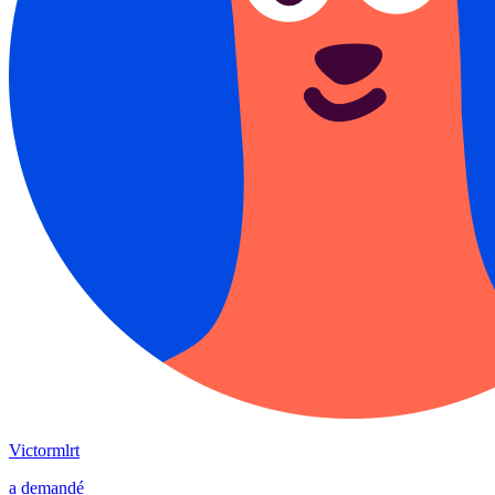
Victormlrt
a demandé