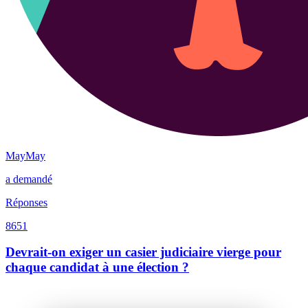
MayMay
a demandé
Réponses
8651
Devrait-on exiger un casier judiciaire vierge pour
chaque candidat à une élection ?