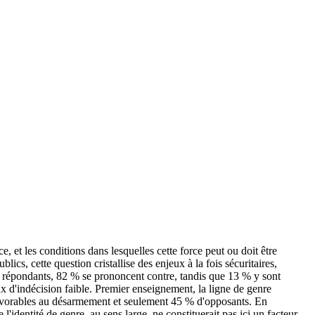
e, et les conditions dans lesquelles cette force peut ou doit être
lics, cette question cristallise des enjeux à la fois sécuritaires,
 les répondants, 82 % se prononcent contre, tandis que 13 % y sont
x d'indécision faible. Premier enseignement, la ligne de genre
 favorables au désarmement et seulement 45 % d'opposants. En
identité de genre, au sens large, ne constituerait pas ici un facteur