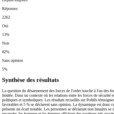
Réponses
2262
Oui
13
%
Non
82
%
Sans opinion
5
%
Synthèse des résultats
La question du désarmement des forces de l'ordre touche à l'un des fondem
limitée. Dans un contexte où les relations entre les forces de sécurité et
politiques et symboliques. Les résultats recueillis sur Politês témoigne
favorables et 5 % se déclarent sans opinion. La dynamique est donc ce
présente un écart notable. Les personnes se déclarant non binaires s
revanche, les hommes et les femmes affichent des positions très proches