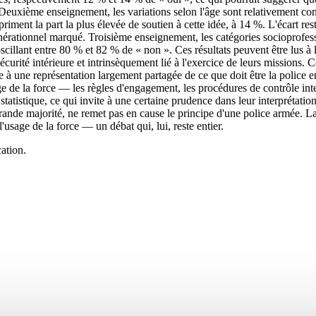
 Deuxième enseignement, les variations selon l'âge sont relativement con
iment la part la plus élevée de soutien à cette idée, à 14 %. L'écart res
érationnel marqué. Troisième enseignement, les catégories socioprofessi
scillant entre 80 % et 82 % de « non ». Ces résultats peuvent être lus à
écurité intérieure et intrinsèquement lié à l'exercice de leurs missions. Ce
e à une représentation largement partagée de ce que doit être la police e
age de la force — les règles d'engagement, les procédures de contrôle i
tatistique, ce qui invite à une certaine prudence dans leur interprétation
 grande majorité, ne remet pas en cause le principe d'une police armée. 
usage de la force — un débat qui, lui, reste entier.
ation.