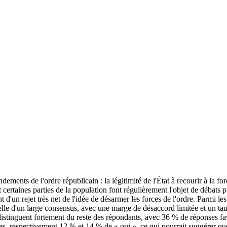
ents de l'ordre républicain : la légitimité de l'État à recourir à la forc
 certaines parties de la population font régulièrement l'objet de débats pub
nt d'un rejet très net de l'idée de désarmer les forces de l'ordre. Parmi
lle d'un large consensus, avec une marge de désaccord limitée et un tau
e distinguent fortement du reste des répondants, avec 36 % de réponses
, respectivement 12 % et 14 % de « oui », ce qui pourrait suggérer que l'