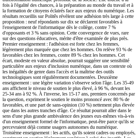
fois à l'égalité des chances, à la préparation au monde du travail et à
la formation de citoyens éclairés face aux enjeux du numérique. Les
résultats recueillis sur Politês révèlent une adhésion très large à cette
proposition : neuf répondants sur dix se déclarent favorables à
l'enseignement de l'informatique dès le collège, contre 7 %
d'opposants et 3 % sans opinion. Cette convergence de vues, rare
sur des questions éducatives, mérite d'être examinée de plus près.
Premier enseignement : l'adhésion est forte chez les femmes,
légèrement plus marquée que chez les hommes. On relève 93 % de
favorables chez les femmes, contre 89 % chez les hommes. Cet
écart, modeste en valeur absolue, pourrait suggérer une sensibilité
particulière aux enjeux d'inclusion numérique, dans un contexte où
les inégalités de genre dans l'accès et la maîtrise des outils
technologiques sont régulièrement documentées. Deuxième
enseignement : une légère variation s'observe selon l'âge. Les 35-49
ans affichent le niveau de soutien le plus élevé, à 96 %, devant les
25-34 ans à 92 %. À l'inverse, les 15-17 ans, premiers concernés par
la question, expriment le soutien le moins prononcé avec 80 % de
favorables, et une part de sans-opinion (10 %) nettement plus élevée
que dans les autres tranches d'âge. Ce résultat pourrait aller dans le
sens d'une plus grande ambivalence des jeunes eux-mêmes vis-à-vis
d'un enseignement formel de l'informatique, peut-être parce qu'ils se
percevraient déjà comme usagers autonomes du numérique.
Troisième enseignement : les actifs, qu'ils soient cadres ou employés,