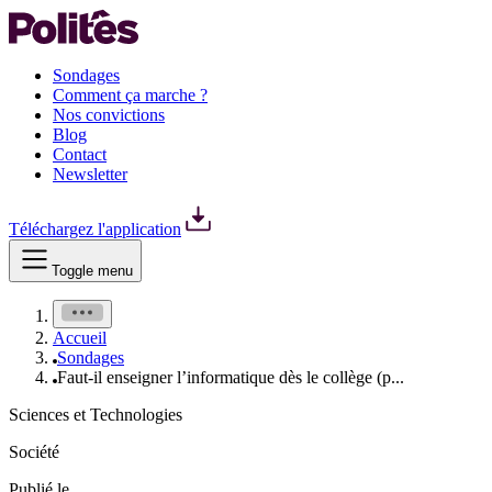
Sondages
Comment ça marche ?
Nos convictions
Blog
Contact
Newsletter
Téléchargez l'application
Toggle menu
Accueil
Sondages
Faut-il enseigner l’informatique dès le collège (p...
Sciences et Technologies
Société
Publié le