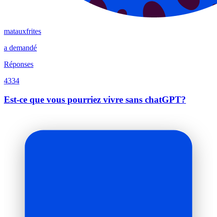
matauxfrites
a demandé
Réponses
4334
Est-ce que vous pourriez vivre sans chatGPT?