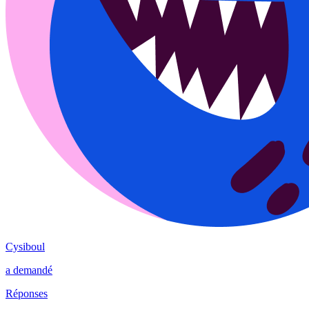
Cysiboul
a demandé
Réponses