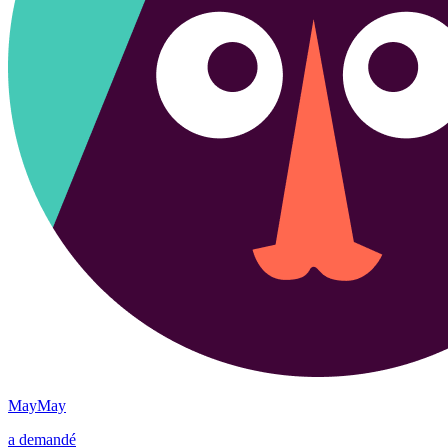
MayMay
a demandé