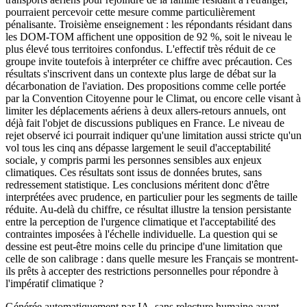
pourraient percevoir cette mesure comme particulièrement
pénalisante. Troisième enseignement : les répondants résidant dans
les DOM-TOM affichent une opposition de 92 %, soit le niveau le
plus élevé tous territoires confondus. L'effectif très réduit de ce
groupe invite toutefois à interpréter ce chiffre avec précaution. Ces
résultats s'inscrivent dans un contexte plus large de débat sur la
décarbonation de l'aviation. Des propositions comme celle portée
par la Convention Citoyenne pour le Climat, ou encore celle visant à
limiter les déplacements aériens à deux allers-retours annuels, ont
déjà fait l'objet de discussions publiques en France. Le niveau de
rejet observé ici pourrait indiquer qu'une limitation aussi stricte qu'un
vol tous les cinq ans dépasse largement le seuil d'acceptabilité
sociale, y compris parmi les personnes sensibles aux enjeux
climatiques. Ces résultats sont issus de données brutes, sans
redressement statistique. Les conclusions méritent donc d'être
interprétées avec prudence, en particulier pour les segments de taille
réduite. Au-delà du chiffre, ce résultat illustre la tension persistante
entre la perception de l'urgence climatique et l'acceptabilité des
contraintes imposées à l'échelle individuelle. La question qui se
dessine est peut-être moins celle du principe d'une limitation que
celle de son calibrage : dans quelle mesure les Français se montrent-
ils prêts à accepter des restrictions personnelles pour répondre à
l'impératif climatique ?
Générée automatiquement par IA, sans relecture humaine avant