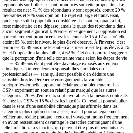
répondants sur Politês se sont prononcés sur cette proposition. Le
résultat est net : 71 % des répondants y sont opposés, contre 20 %
favorables et 9 % sans opinion. Le rejet est large et transversal,
quelle que soit la population considérée. Le soutien, quant à lui,
reste minoritaire et ne dépasse jamais le quart des répondants dans
aucun segment significatif. Premier enseignement : l'opposition est
particulièrement prononcée chez les jeunes de 15 à 17 ans, où elle
atteint 85 %, soit le niveau le plus élevé observé. À l'inverse, c'est
parmi les 35-49 ans que le soutien à la mesure est le plus élevé, à 26
%, et l'opposition la plus faible, à 62 %. Cet écart pourrait suggérer
que la perception d'une telle contrainte varie selon les étapes de vie
— les 35-49 ans étant peut-être davantage exposés aux enjeux
climatiques à travers leurs responsabilités familiales ou
professionnelles —, sans qu'il soit possible d'en déduire une
causalité directe. Deuxième enseignement : la variable
socioprofessionnelle apporte un éclairage complémentaire. Les
CSP+ expriment un soutien relatif plus marqué que les autres
catégories : 26 % d'entre eux sont favorables à la mesure, contre 18
% chez les CSP- et 15 % chez les inactifs. Ce résultat pourrait aller
dans le sens d'une sensibilité climatique plus affirmée dans les
catégories plus diplômées ou aisées, mais il pourrait également
refléter une réalité pratique : ceux qui voyagent moins fréquemment
en avion ressentiraient davantage le caractère contraignant d'une
telle limitation. Les inactifs, qui peuvent être plus dépendants des
transports aériens pour rejoindre de la famille résidant à l'étranger,