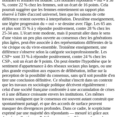
hommes et femmes est notable. Les hommes répondent « oui » à 38
%, contre 22 % chez les femmes, soit un écart de 16 points. Cela
pourrait suggérer que les femmes entretiennent un rapport plus
réservé à l'idée d'accord universel, bien que les raisons de cette
différence restent ouvertes à interprétation. Deuxième enseignement,
une légère progression du « oui » se dessine avec l'âge. Les 65 ans
et plus sont 35 % à y répondre positivement, contre 28 % chez les
25-34 ans. L'écart reste modeste, mais il pourrait aller dans le sens
d'une vision un peu plus ouverte au consensus chez les générations
plus âgées, peut-être associée à des représentations différentes de la
vie civique ou du vivre-ensemble. Troisième enseignement, une
différence s'observe selon la catégorie socioprofessionnelle. Les
CSP+ sont 33 % à répondre positivement, contre 24 % chez les
CSP-, soit un écart de 9 points. On peut émettre l'hypothèse que le
sentiment d'appartenance à des réseaux sociaux plus larges, ou une
plus grande exposition aux espaces de délibération, influe sur la
perception de la possibilité du consensus, sans qu'il soit possible d'en
tirer une conclusion définitive. Ce résultat s'inscrit dans un contexte
que les travaux en sociologie politique décrivent régulièrement :
celui d'une société française confrontée à une accumulation de crises
et à une défiance croissante envers les institutions. Ces mêmes
travaux soulignent que le consensus est souvent autant construit que
spontanément partagé, et que des accords de surface peuvent
masquer des divergences profondes. Dans ce cadre, le scepticisme
exprimé par une majorité des répondants — mesuré ici grâce aux