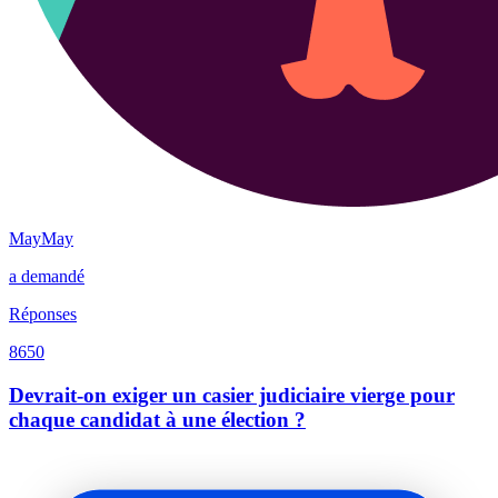
MayMay
a demandé
Réponses
8650
Devrait-on exiger un casier judiciaire vierge pour
chaque candidat à une élection ?