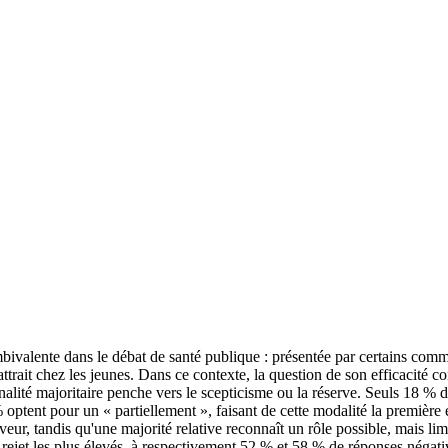
ivalente dans le débat de santé publique : présentée par certains comme
attrait chez les jeunes. Dans ce contexte, la question de son efficacité 
tonalité majoritaire penche vers le scepticisme ou la réserve. Seuls 18 %
 optent pour un « partiellement », faisant de cette modalité la premièr
ur, tandis qu'une majorité relative reconnaît un rôle possible, mais lim
e rejet les plus élevés, à respectivement 52 % et 58 % de réponses négati