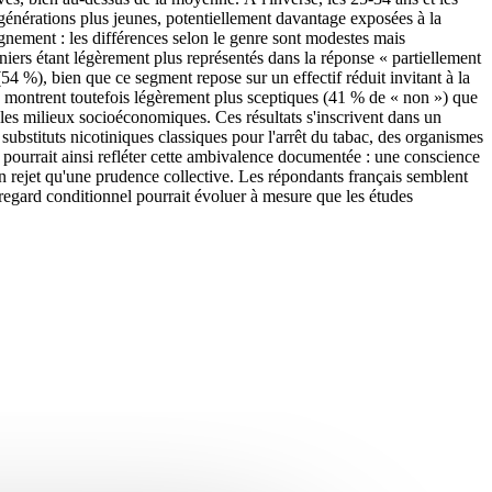
générations plus jeunes, potentiellement davantage exposées à la
ignement : les différences selon le genre sont modestes mais
iers étant légèrement plus représentés dans la réponse « partiellement
54 %), bien que ce segment repose sur un effectif réduit invitant à la
se montrent toutefois légèrement plus sceptiques (41 % de « non ») que
 les milieux socioéconomiques. Ces résultats s'inscrivent dans un
x substituts nicotiniques classiques pour l'arrêt du tabac, des organismes
 pourrait ainsi refléter cette ambivalence documentée : une conscience
 un rejet qu'une prudence collective. Les répondants français semblent
 regard conditionnel pourrait évoluer à mesure que les études