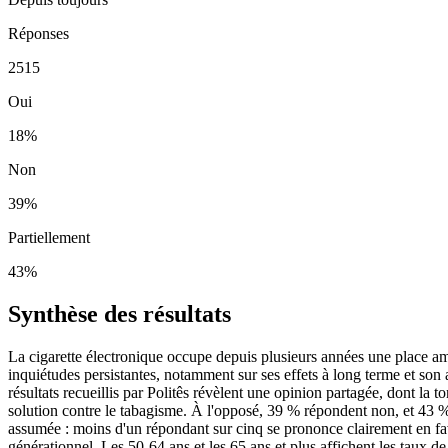
Réponses
2515
Oui
18
%
Non
39
%
Partiellement
43
%
Synthèse des résultats
La cigarette électronique occupe depuis plusieurs années une place amb
inquiétudes persistantes, notamment sur ses effets à long terme et son 
résultats recueillis par Politês révèlent une opinion partagée, dont la 
solution contre le tabagisme. À l'opposé, 39 % répondent non, et 43 %
assumée : moins d'un répondant sur cinq se prononce clairement en fave
générationnel. Les 50-64 ans et les 65 ans et plus affichent les taux d