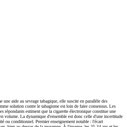
 une aide au sevrage tabagique, elle suscite en parallèle des
comme solution contre le tabagisme est loin de faire consensus. Les
 des répondants estiment que la cigarette électronique constitue une
e en volume. La dynamique d'ensemble est donc celle d'une incertitude
ité ou conditionnel. Premier enseignement notable : l'écart
ves, bien au-dessus de la moyenne. À l'inverse, les 25-34 ans et les