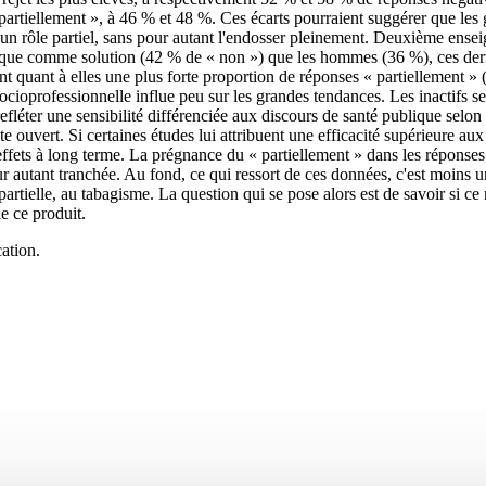
partiellement », à 46 % et 48 %. Ces écarts pourraient suggérer que les 
e un rôle partiel, sans pour autant l'endosser pleinement. Deuxième ense
onique comme solution (42 % de « non ») que les hommes (36 %), ces dern
 quant à elles une plus forte proportion de réponses « partiellement » (
socioprofessionnelle influe peu sur les grandes tendances. Les inactifs 
léter une sensibilité différenciée aux discours de santé publique selon
te ouvert. Si certaines études lui attribuent une efficacité supérieure au
ffets à long terme. La prégnance du « partiellement » dans les réponses
pour autant tranchée. Au fond, ce qui ressort de ces données, c'est moins
rtielle, au tabagisme. La question qui se pose alors est de savoir si ce
de ce produit.
ation.