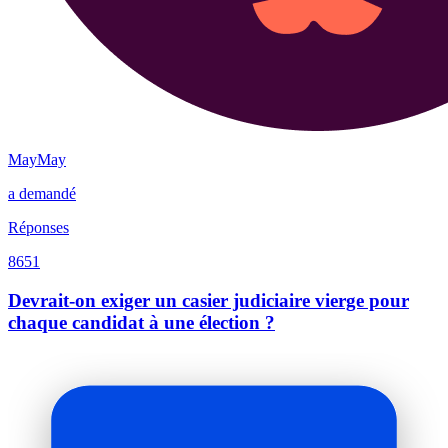
MayMay
a demandé
Réponses
8651
Devrait-on exiger un casier judiciaire vierge pour
chaque candidat à une élection ?