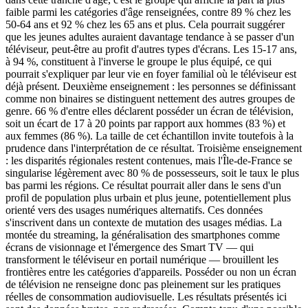
faible parmi les catégories d'âge renseignées, contre 89 % chez les
50-64 ans et 92 % chez les 65 ans et plus. Cela pourrait suggérer
que les jeunes adultes auraient davantage tendance à se passer d'un
téléviseur, peut-être au profit d'autres types d'écrans. Les 15-17 ans,
à 94 %, constituent à l'inverse le groupe le plus équipé, ce qui
pourrait s'expliquer par leur vie en foyer familial où le téléviseur est
déjà présent. Deuxième enseignement : les personnes se définissant
comme non binaires se distinguent nettement des autres groupes de
genre. 66 % d'entre elles déclarent posséder un écran de télévision,
soit un écart de 17 à 20 points par rapport aux hommes (83 %) et
aux femmes (86 %). La taille de cet échantillon invite toutefois à la
prudence dans l'interprétation de ce résultat. Troisième enseignement
: les disparités régionales restent contenues, mais l'Île-de-France se
singularise légèrement avec 80 % de possesseurs, soit le taux le plus
bas parmi les régions. Ce résultat pourrait aller dans le sens d'un
profil de population plus urbain et plus jeune, potentiellement plus
orienté vers des usages numériques alternatifs. Ces données
s'inscrivent dans un contexte de mutation des usages médias. La
montée du streaming, la généralisation des smartphones comme
écrans de visionnage et l'émergence des Smart TV — qui
transforment le téléviseur en portail numérique — brouillent les
frontières entre les catégories d'appareils. Posséder ou non un écran
de télévision ne renseigne donc pas pleinement sur les pratiques
réelles de consommation audiovisuelle. Les résultats présentés ici