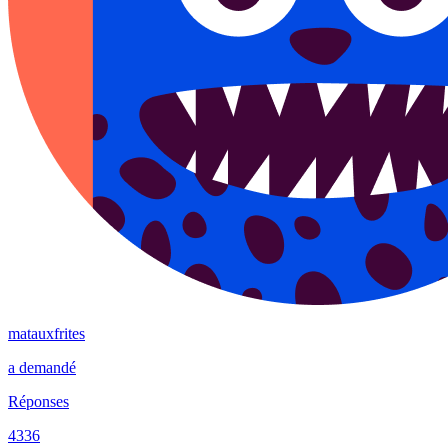
matauxfrites
a demandé
Réponses
4336