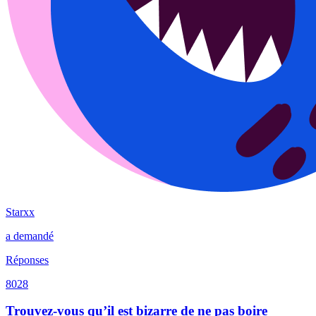
Starxx
a demandé
Réponses
8028
Trouvez-vous qu’il est bizarre de ne pas boire