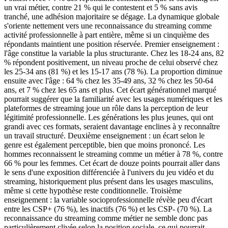
un vrai métier, contre 21 % qui le contestent et 5 % sans avis
tranché, une adhésion majoritaire se dégage. La dynamique globale
s'oriente nettement vers une reconnaissance du streaming comme
activité professionnelle à part entière, même si un cinquième des
répondants maintient une position réservée. Premier enseignement :
l'âge constitue la variable la plus structurante. Chez les 18-24 ans, 82
% répondent positivement, un niveau proche de celui observé chez
les 25-34 ans (81 %) et les 15-17 ans (78 %). La proportion diminue
ensuite avec l'âge : 64 % chez les 35-49 ans, 32 % chez les 50-64
ans, et 7 % chez les 65 ans et plus. Cet écart générationnel marqué
pourrait suggérer que la familiarité avec les usages numériques et les
plateformes de streaming joue un rôle dans la perception de leur
légitimité professionnelle. Les générations les plus jeunes, qui ont
grandi avec ces formats, seraient davantage enclines à y reconnaître
un travail structuré. Deuxième enseignement : un écart selon le
genre est également perceptible, bien que moins prononcé. Les
hommes reconnaissent le streaming comme un métier à 78 %, contre
66 % pour les femmes. Cet écart de douze points pourrait aller dans
le sens d'une exposition différenciée à l'univers du jeu vidéo et du
streaming, historiquement plus présent dans les usages masculins,
même si cette hypothèse reste conditionnelle. Troisième
enseignement : la variable socioprofessionnelle révèle peu d'écart
entre les CSP+ (76 %), les inactifs (76 %) et les CSP- (70 %). La
reconnaissance du streaming comme métier ne semble donc pas
particulièrement clivée selon la position sociale, ce qui pourrait