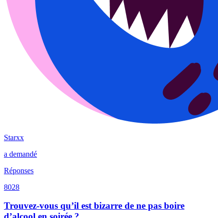
Starxx
a demandé
Réponses
8028
Trouvez-vous qu’il est bizarre de ne pas boire
d’alcool en soirée ?