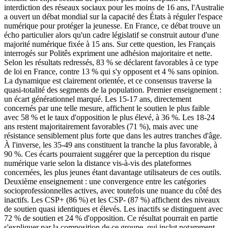
interdiction des réseaux sociaux pour les moins de 16 ans, l'Australie
a ouvert un débat mondial sur la capacité des États à réguler l'espace
numérique pour protéger la jeunesse. En France, ce débat trouve un
écho particulier alors qu'un cadre législatif se construit autour d'une
majorité numérique fixée à 15 ans. Sur cette question, les Français
interrogés sur Politês expriment une adhésion majoritaire et nette.
Selon les résultats redressés, 83 % se déclarent favorables à ce type
de loi en France, contre 13 % qui s'y opposent et 4 % sans opinion.
La dynamique est clairement orientée, et ce consensus traverse la
quasi-totalité des segments de la population. Premier enseignement :
un écart générationnel marqué. Les 15-17 ans, directement
concernés par une telle mesure, affichent le soutien le plus faible
avec 58 % et le taux d'opposition le plus élevé, à 36 %. Les 18-24
ans restent majoritairement favorables (71 %), mais avec une
résistance sensiblement plus forte que dans les autres tranches d'âge.
À l'inverse, les 35-49 ans constituent la tranche la plus favorable, à
90 %. Ces écarts pourraient suggérer que la perception du risque
numérique varie selon la distance vis-à-vis des plateformes
concernées, les plus jeunes étant davantage utilisateurs de ces outils.
Deuxième enseignement : une convergence entre les catégories
socioprofessionnelles actives, avec toutefois une nuance du côté des
inactifs. Les CSP+ (86 %) et les CSP- (87 %) affichent des niveaux
de soutien quasi identiques et élevés. Les inactifs se distinguent avec
72 % de soutien et 24 % d'opposition. Ce résultat pourrait en partie
s'expliquer par la composition de ce groupe, qui inclut notamment