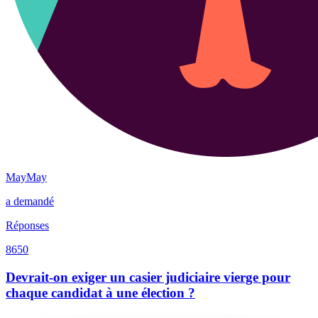
MayMay
a demandé
Réponses
8650
Devrait-on exiger un casier judiciaire vierge pour
chaque candidat à une élection ?