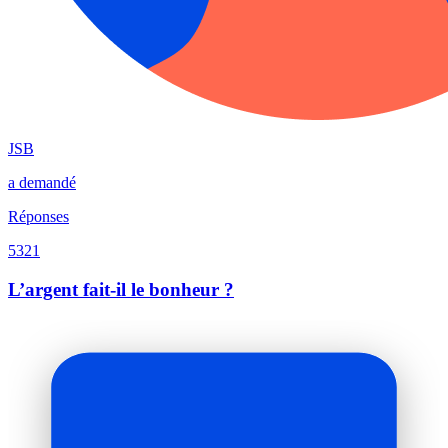
JSB
a demandé
Réponses
5321
L’argent fait-il le bonheur ?