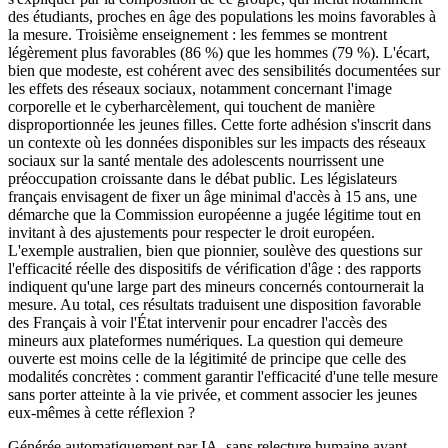
des étudiants, proches en âge des populations les moins favorables à
la mesure. Troisième enseignement : les femmes se montrent
légèrement plus favorables (86 %) que les hommes (79 %). L'écart,
bien que modeste, est cohérent avec des sensibilités documentées sur
les effets des réseaux sociaux, notamment concernant l'image
corporelle et le cyberharcèlement, qui touchent de manière
disproportionnée les jeunes filles. Cette forte adhésion s'inscrit dans
un contexte où les données disponibles sur les impacts des réseaux
sociaux sur la santé mentale des adolescents nourrissent une
préoccupation croissante dans le débat public. Les législateurs
français envisagent de fixer un âge minimal d'accès à 15 ans, une
démarche que la Commission européenne a jugée légitime tout en
invitant à des ajustements pour respecter le droit européen.
L'exemple australien, bien que pionnier, soulève des questions sur
l'efficacité réelle des dispositifs de vérification d'âge : des rapports
indiquent qu'une large part des mineurs concernés contournerait la
mesure. Au total, ces résultats traduisent une disposition favorable
des Français à voir l'État intervenir pour encadrer l'accès des
mineurs aux plateformes numériques. La question qui demeure
ouverte est moins celle de la légitimité de principe que celle des
modalités concrètes : comment garantir l'efficacité d'une telle mesure
sans porter atteinte à la vie privée, et comment associer les jeunes
eux-mêmes à cette réflexion ?
Générée automatiquement par IA, sans relecture humaine avant