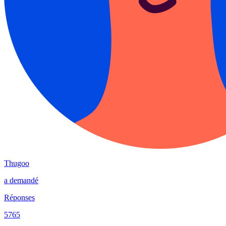
Thugoo
a demandé
Réponses
5765