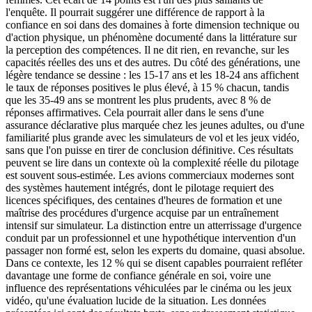
l'enquête. Il pourrait suggérer une différence de rapport à la
confiance en soi dans des domaines à forte dimension technique ou
d'action physique, un phénomène documenté dans la littérature sur
la perception des compétences. Il ne dit rien, en revanche, sur les
capacités réelles des uns et des autres. Du côté des générations, une
légère tendance se dessine : les 15-17 ans et les 18-24 ans affichent
le taux de réponses positives le plus élevé, à 15 % chacun, tandis
que les 35-49 ans se montrent les plus prudents, avec 8 % de
réponses affirmatives. Cela pourrait aller dans le sens d'une
assurance déclarative plus marquée chez les jeunes adultes, ou d'une
familiarité plus grande avec les simulateurs de vol et les jeux vidéo,
sans que l'on puisse en tirer de conclusion définitive. Ces résultats
peuvent se lire dans un contexte où la complexité réelle du pilotage
est souvent sous-estimée. Les avions commerciaux modernes sont
des systèmes hautement intégrés, dont le pilotage requiert des
licences spécifiques, des centaines d'heures de formation et une
maîtrise des procédures d'urgence acquise par un entraînement
intensif sur simulateur. La distinction entre un atterrissage d'urgence
conduit par un professionnel et une hypothétique intervention d'un
passager non formé est, selon les experts du domaine, quasi absolue.
Dans ce contexte, les 12 % qui se disent capables pourraient refléter
davantage une forme de confiance générale en soi, voire une
influence des représentations véhiculées par le cinéma ou les jeux
vidéo, qu'une évaluation lucide de la situation. Les données