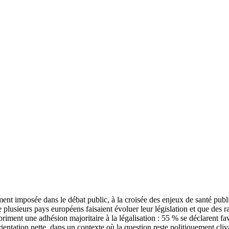
ment imposée dans le débat public, à la croisée des enjeux de santé publ
plusieurs pays européens faisaient évoluer leur législation et que des r
xpriment une adhésion majoritaire à la légalisation : 55 % se déclarent 
rientation nette, dans un contexte où la question reste politiquement cli