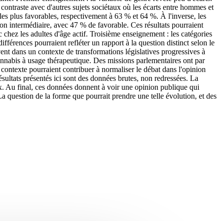
ontraste avec d'autres sujets sociétaux où les écarts entre hommes et
es plus favorables, respectivement à 63 % et 64 %. À l'inverse, les
ion intermédiaire, avec 47 % de favorable. Ces résultats pourraient
c chez les adultes d'âge actif. Troisième enseignement : les catégories
férences pourraient refléter un rapport à la question distinct selon le
vent dans un contexte de transformations législatives progressives à
cannabis à usage thérapeutique. Des missions parlementaires ont par
contexte pourraient contribuer à normaliser le débat dans l'opinion
résultats présentés ici sont des données brutes, non redressées. La
aux. Au final, ces données donnent à voir une opinion publique qui
La question de la forme que pourrait prendre une telle évolution, et des