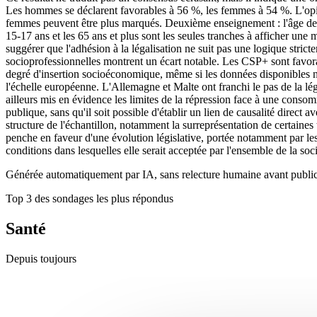
Les hommes se déclarent favorables à 56 %, les femmes à 54 %. L'opini
femmes peuvent être plus marqués. Deuxième enseignement : l'âge dessi
15-17 ans et les 65 ans et plus sont les seules tranches à afficher un
suggérer que l'adhésion à la légalisation ne suit pas une logique stric
socioprofessionnelles montrent un écart notable. Les CSP+ sont favorab
degré d'insertion socioéconomique, même si les données disponibles ne p
l'échelle européenne. L'Allemagne et Malte ont franchi le pas de la lé
ailleurs mis en évidence les limites de la répression face à une conso
publique, sans qu'il soit possible d'établir un lien de causalité direct
structure de l'échantillon, notamment la surreprésentation de certaines
penche en faveur d'une évolution législative, portée notamment par les 
conditions dans lesquelles elle serait acceptée par l'ensemble de la soc
Générée automatiquement par IA, sans relecture humaine avant public
Top 3 des sondages les plus répondus
Santé
Depuis toujours