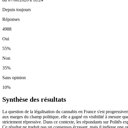
Depuis toujours
Réponses
4988
Oui
55
%
Non
35
%
Sans opinion
10
%
Synthèse des résultats
La question de la légalisation du cannabis en France s'est progressive
aux marges du champ politique, elle a gagné en visibilité à mesure que 
strictement répressive. Dans ce contexte, les répondants sur Politês e
Ce résultat ne traduit pas un consensus écrasant, mais il indique une o