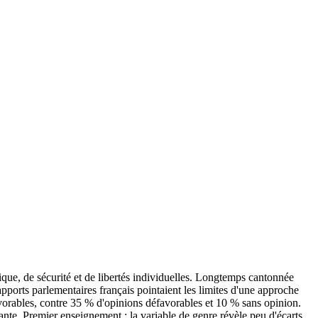
ique, de sécurité et de libertés individuelles. Longtemps cantonnée
apports parlementaires français pointaient les limites d'une approche
favorables, contre 35 % d'opinions défavorables et 10 % sans opinion.
vante. Premier enseignement : la variable de genre révèle peu d'écarts.