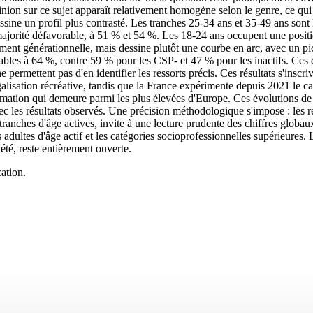
on sur ce sujet apparaît relativement homogène selon le genre, ce qui c
ne un profil plus contrasté. Les tranches 25-34 ans et 35-49 ans sont l
e majorité défavorable, à 51 % et 54 %. Les 18-24 ans occupent une posit
tement générationnelle, mais dessine plutôt une courbe en arc, avec un pi
les à 64 %, contre 59 % pour les CSP- et 47 % pour les inactifs. Ces dif
ermettent pas d'en identifier les ressorts précis. Ces résultats s'inscri
galisation récréative, tandis que la France expérimente depuis 2021 le 
mmation qui demeure parmi les plus élevées d'Europe. Ces évolutions de 
 avec les résultats observés. Une précision méthodologique s'impose : les 
 tranches d'âge actives, invite à une lecture prudente des chiffres glob
adultes d'âge actif et les catégories socioprofessionnelles supérieures. 
iété, reste entièrement ouverte.
ation.