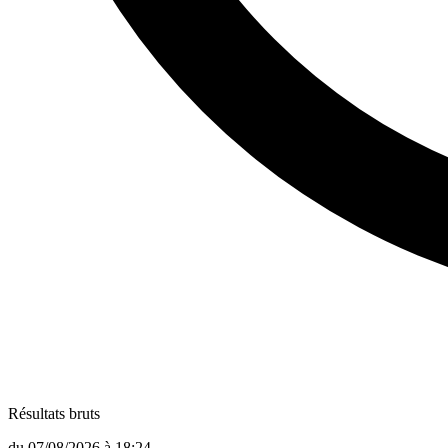
Résultats bruts
du
07/08/2026
à
18:24