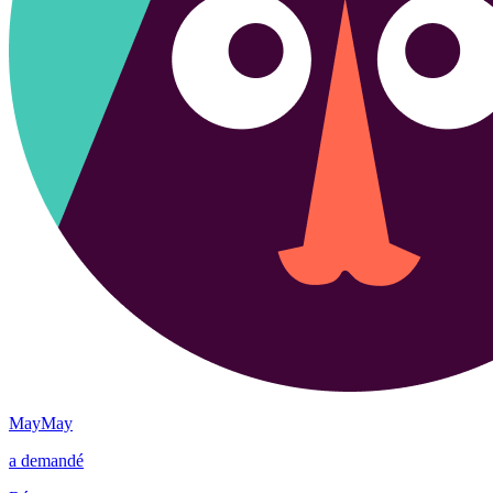
MayMay
a demandé