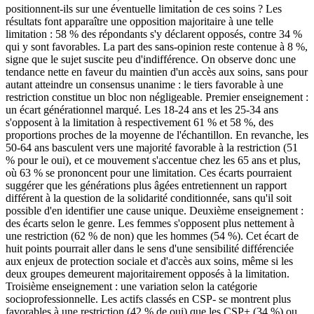
positionnent-ils sur une éventuelle limitation de ces soins ? Les
résultats font apparaître une opposition majoritaire à une telle
limitation : 58 % des répondants s'y déclarent opposés, contre 34 %
qui y sont favorables. La part des sans-opinion reste contenue à 8 %,
signe que le sujet suscite peu d'indifférence. On observe donc une
tendance nette en faveur du maintien d'un accès aux soins, sans pour
autant atteindre un consensus unanime : le tiers favorable à une
restriction constitue un bloc non négligeable. Premier enseignement :
un écart générationnel marqué. Les 18-24 ans et les 25-34 ans
s'opposent à la limitation à respectivement 61 % et 58 %, des
proportions proches de la moyenne de l'échantillon. En revanche, les
50-64 ans basculent vers une majorité favorable à la restriction (51
% pour le oui), et ce mouvement s'accentue chez les 65 ans et plus,
où 63 % se prononcent pour une limitation. Ces écarts pourraient
suggérer que les générations plus âgées entretiennent un rapport
différent à la question de la solidarité conditionnée, sans qu'il soit
possible d'en identifier une cause unique. Deuxième enseignement :
des écarts selon le genre. Les femmes s'opposent plus nettement à
une restriction (62 % de non) que les hommes (54 %). Cet écart de
huit points pourrait aller dans le sens d'une sensibilité différenciée
aux enjeux de protection sociale et d'accès aux soins, même si les
deux groupes demeurent majoritairement opposés à la limitation.
Troisième enseignement : une variation selon la catégorie
socioprofessionnelle. Les actifs classés en CSP- se montrent plus
favorables à une restriction (42 % de oui) que les CSP+ (34 %) ou