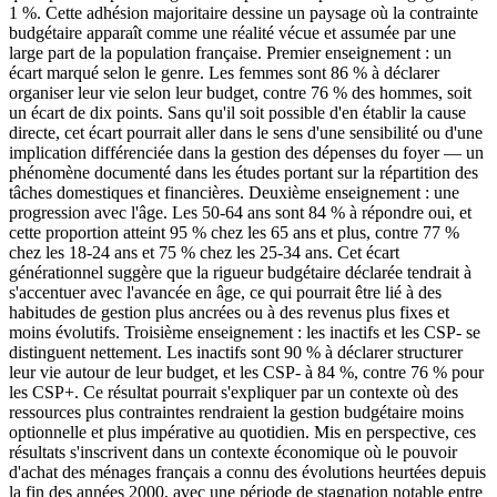
1 %. Cette adhésion majoritaire dessine un paysage où la contrainte
budgétaire apparaît comme une réalité vécue et assumée par une
large part de la population française. Premier enseignement : un
écart marqué selon le genre. Les femmes sont 86 % à déclarer
organiser leur vie selon leur budget, contre 76 % des hommes, soit
un écart de dix points. Sans qu'il soit possible d'en établir la cause
directe, cet écart pourrait aller dans le sens d'une sensibilité ou d'une
implication différenciée dans la gestion des dépenses du foyer — un
phénomène documenté dans les études portant sur la répartition des
tâches domestiques et financières. Deuxième enseignement : une
progression avec l'âge. Les 50-64 ans sont 84 % à répondre oui, et
cette proportion atteint 95 % chez les 65 ans et plus, contre 77 %
chez les 18-24 ans et 75 % chez les 25-34 ans. Cet écart
générationnel suggère que la rigueur budgétaire déclarée tendrait à
s'accentuer avec l'avancée en âge, ce qui pourrait être lié à des
habitudes de gestion plus ancrées ou à des revenus plus fixes et
moins évolutifs. Troisième enseignement : les inactifs et les CSP- se
distinguent nettement. Les inactifs sont 90 % à déclarer structurer
leur vie autour de leur budget, et les CSP- à 84 %, contre 76 % pour
les CSP+. Ce résultat pourrait s'expliquer par un contexte où des
ressources plus contraintes rendraient la gestion budgétaire moins
optionnelle et plus impérative au quotidien. Mis en perspective, ces
résultats s'inscrivent dans un contexte économique où le pouvoir
d'achat des ménages français a connu des évolutions heurtées depuis
la fin des années 2000, avec une période de stagnation notable entre