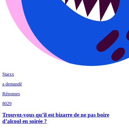
Starxx
a demandé
Réponses
8029
Trouvez-vous qu’il est bizarre de ne pas boire
d’alcool en soirée ?