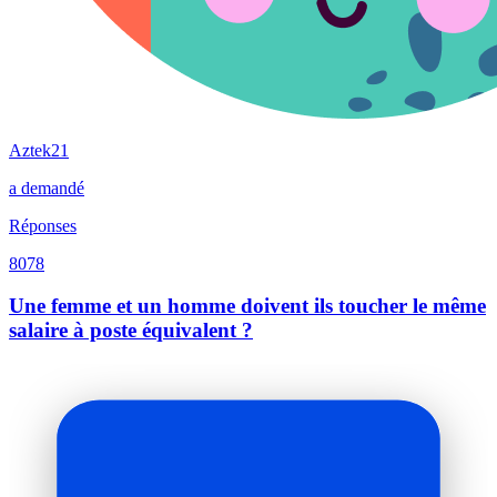
Aztek21
a demandé
Réponses
8078
Une femme et un homme doivent ils toucher le même
salaire à poste équivalent ?