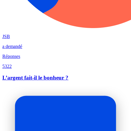
JSB
a demandé
Réponses
5322
L’argent fait-il le bonheur ?