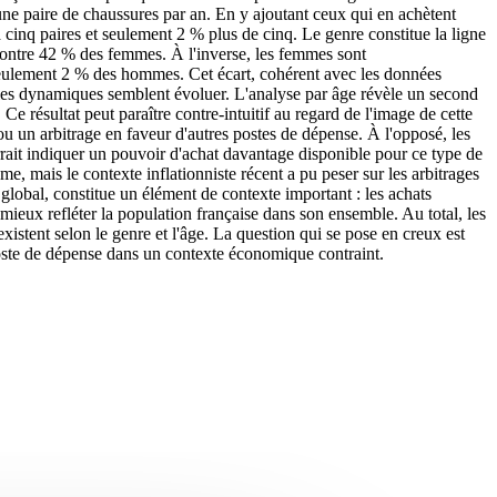
e paire de chaussures par an. En y ajoutant ceux qui en achètent
à cinq paires et seulement 2 % plus de cinq. Le genre constitue la ligne
contre 42 % des femmes. À l'inverse, les femmes sont
e seulement 2 % des hommes. Cet écart, cohérent avec les données
 les dynamiques semblent évoluer. L'analyse par âge révèle un second
e résultat peut paraître contre-intuitif au regard de l'image de cette
 ou un arbitrage en faveur d'autres postes de dépense. À l'opposé, les
urrait indiquer un pouvoir d'achat davantage disponible pour ce type de
e, mais le contexte inflationniste récent a pu peser sur les arbitrages
global, constitue un élément de contexte important : les achats
r mieux refléter la population française dans son ensemble. Au total, les
stent selon le genre et l'âge. La question qui se pose en creux est
poste de dépense dans un contexte économique contraint.