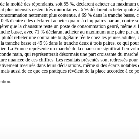
e la moitié des répondants, soit 55 %, déclarent acheter au maximum un
 plus intensifs restent très minoritaires : 6 % déclarent acheter quatre 
e consommation nettement plus contenue, à 69 % dans la tranche basse, 
10 % d'entre elles déclarent acheter quatre à cinq paires par an, contr
uggérer que la chaussure reste un poste de consommation genré, même si
 tranche basse, avec 71 % déclarant acheter au maximum une paire par an. C
plutôt refléter une contrainte budgétaire réelle chez les jeunes adultes,
 la tranche basse et 45 % dans la tranche deux à trois paires, ce qui po
ier. La France représente un marché de la chaussure significatif en volum
conde main, qui représenterait désormais une part croissante du marché 
cture nuancée de ces chiffres. Les résultats présentés sont redressés pou
ement mesurés dans leurs déclarations, même si des écarts notables exi
mais aussi de ce que ces pratiques révèlent de la place accordée à ce 
ation.