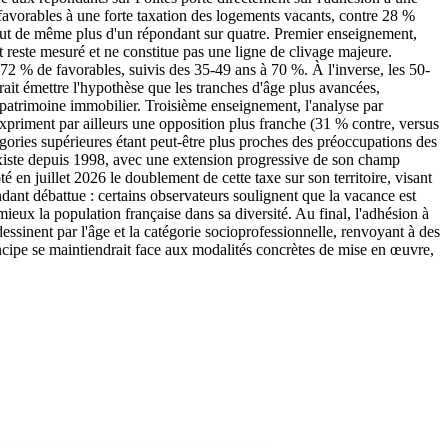
t favorables à une forte taxation des logements vacants, contre 28 %
tout de même plus d'un répondant sur quatre. Premier enseignement,
 reste mesuré et ne constitue pas une ligne de clivage majeure.
c 72 % de favorables, suivis des 35-49 ans à 70 %. À l'inverse, les 50-
it émettre l'hypothèse que les tranches d'âge plus avancées,
e patrimoine immobilier. Troisième enseignement, l'analyse par
xpriment par ailleurs une opposition plus franche (31 % contre, versus
tégories supérieures étant peut-être plus proches des préoccupations des
existe depuis 1998, avec une extension progressive de son champ
é en juillet 2026 le doublement de cette taxe sur son territoire, visant
ndant débattue : certains observateurs soulignent que la vacance est
 mieux la population française dans sa diversité. Au final, l'adhésion à
dessinent par l'âge et la catégorie socioprofessionnelle, renvoyant à des
incipe se maintiendrait face aux modalités concrètes de mise en œuvre,