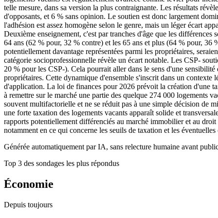
telle mesure, dans sa version la plus contraignante. Les résultats révè
d'opposants, et 6 % sans opinion. Le soutien est donc largement domin
l'adhésion est assez homogène selon le genre, mais un léger écart appa
Deuxième enseignement, c'est par tranches d'âge que les différences son
64 ans (62 % pour, 32 % contre) et les 65 ans et plus (64 % pour, 36 
potentiellement davantage représentées parmi les propriétaires, seraie
catégorie socioprofessionnelle révèle un écart notable. Les CSP- sout
20 % pour les CSP-). Cela pourrait aller dans le sens d'une sensibilité
propriétaires. Cette dynamique d'ensemble s'inscrit dans un contexte 
d'application. La loi de finances pour 2026 prévoit la création d'une tax
à remettre sur le marché une partie des quelque 274 000 logements vacan
souvent multifactorielle et ne se réduit pas à une simple décision de mi
une forte taxation des logements vacants apparaît solide et transversale
rapports potentiellement différenciés au marché immobilier et au droit
notamment en ce qui concerne les seuils de taxation et les éventuelles
Générée automatiquement par IA, sans relecture humaine avant public
Top 3 des sondages les plus répondus
Économie
Depuis toujours