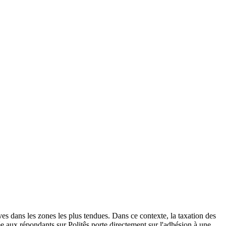
s dans les zones les plus tendues. Dans ce contexte, la taxation des
e aux répondants sur Politês porte directement sur l'adhésion à une