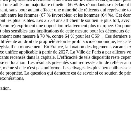
lent une adhésion majoritaire et nette : 66 % des répondants se déclaren
ant, sans pour autant effacer une minorité de réticents qui représente 
raît entre les femmes (67 % favorables) et les hommes (64 %). Cet écart
t les plus lisibles. Les 25-34 ans affichent le soutien le plus fort, ave
% contre) expriment une opposition relativement plus marquée. On pourra
nt plus sensibles aux implications de cette mesure pour les détenteurs d
iennent cette mesure à 70 %, contre 64 % pour les CSP+. Ces derniers e
 différente au droit de propriété selon le profil socioéconomique, les ca
législatif en mouvement. En France, la taxation des logements vacants 
e unifiée applicable à partir de 2027. La Ville de Paris a par ailleurs vot
ts recensés dans la capitale. L'efficacité de tels dispositifs reste cepe
se en location. Les résultats présentés sont redressés afin de refléter au
, même si elle n'est pas uniforme. Les clivages les plus perceptibles se 
 de propriété. La question qui demeure est de savoir si ce soutien de pr
 exonérations.
ation.