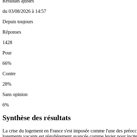
Résultats ajustés
du
03/08/2026
à
14:57
Depuis toujours
Réponses
1428
Pour
66
%
Contre
28
%
Sans opinion
6
%
Synthèse des résultats
La crise du logement en France s'est imposée comme l'une des préoccup
logements vacants est régulièrement avancée comme levier pour inciter 