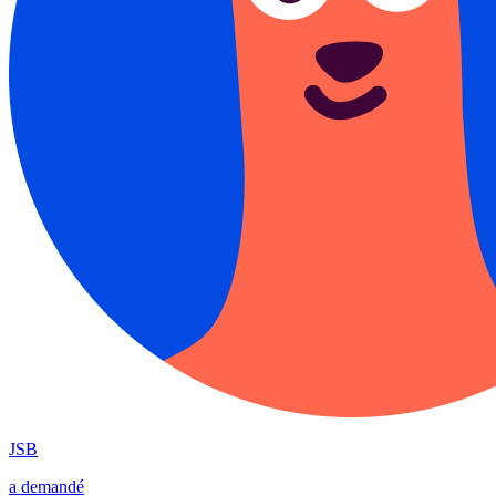
JSB
a demandé