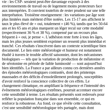
vie : les CSP- seraient peut-être davantage exposés à des
environnements de travail ou de logement moins protecteurs face
aux intempéries. Il convient toutefois de rester prudent sur une telle
interprétation. Troisième enseignement : les variations par âge sont
plus limitées mais méritent d'être notées. Les 15-17 ans affichent le
taux le plus élevé de « oui, totalement » (46 %), tandis que les 50-64
ans et les 65 ans et plus marquent un léger recul sur cette modalité
(respectivement 36 % et 38 %), compensé par un recours plus
fréquent à « oui, je pense ». L'adhésion reste forte à tous les âges,
mais les plus jeunes semblent exprimer un ressenti plus immédiat et
tranché. Ces résultats s'inscrivent dans un contexte scientifique bien
documenté. Le lien entre météorologie et humeur est notamment
étudié à travers le trouble affectif saisonnier, dont les mécanismes
biologiques — tels que la variation de production de mélatonine et
de sérotonine en période de faible luminosité — sont aujourd'hui
bien identifiés. La France a par ailleurs connu ces dernières années
des épisodes météorologiques contrastés, dont des printemps
maussades et des déficits d'ensoleillement prolongés, susceptibles
d'avoir renforcé la conscience collective de ces effets. Le
changement climatique, en amplifiant la fréquence et l'intensité des
événements météorologiques extrêmes, pourrait accentuer encore
cette sensibilité à terme. Les résultats présentés sont redressés pour
refléter la population française dans son ensemble, ce qui en
renforce la robustesse. Au fond, ce que révèle cette consultation,
c'est une sensibilité météorologique très partagée, mais dont