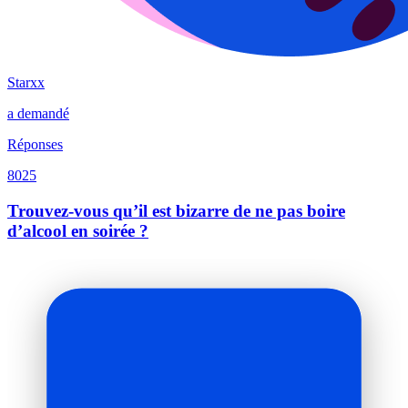
Starxx
a demandé
Réponses
8025
Trouvez-vous qu’il est bizarre de ne pas boire
d’alcool en soirée ?