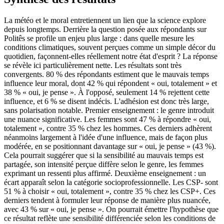
La météo et le moral entretiennent un lien que la science explore
depuis longtemps. Derrière la question posée aux répondants sur
Politês se profile un enjeu plus large : dans quelle mesure les
conditions climatiques, souvent perçues comme un simple décor du
quotidien, façonnent-elles réellement notre état d'esprit ? La réponse
se révèle ici particulièrement nette. Les résultats sont très
convergents. 80 % des répondants estiment que le mauvais temps
influence leur moral, dont 42 % qui répondent « oui, totalement » et
38 % « oui, je pense ». À l'opposé, seulement 14 % rejettent cette
influence, et 6 % se disent indécis. L'adhésion est donc très large,
sans polarisation notable. Premier enseignement : le genre introduit
une nuance significative. Les femmes sont 47 % à répondre « oui,
totalement », contre 35 % chez les hommes. Ces derniers adhèrent
néanmoins largement à l'idée d'une influence, mais de façon plus
modérée, en se positionnant davantage sur « oui, je pense » (43 %).
Cela pourrait suggérer que si la sensibilité au mauvais temps est
partagée, son intensité perçue diffère selon le genre, les femmes
exprimant un ressenti plus affirmé. Deuxième enseignement : un
écart apparaît selon la catégorie socioprofessionnelle. Les CSP- sont
51 % à choisir « oui, totalement », contre 35 % chez les CSP+. Ces
derniers tendent à formuler leur réponse de manière plus nuancée,
avec 43 % sur « oui, je pense ». On pourrait émettre l'hypothèse que
ce résultat reflète une sensibilité différenciée selon les conditions de