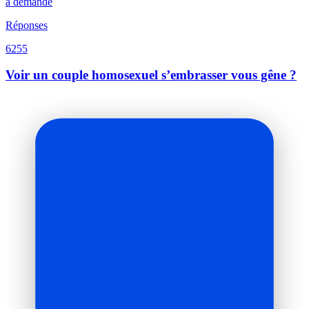
a demandé
Réponses
6255
Voir un couple homosexuel s’embrasser vous gêne ?