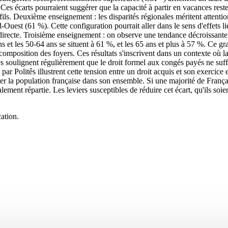
 Ces écarts pourraient suggérer que la capacité à partir en vacances res
ofils. Deuxième enseignement : les disparités régionales méritent attenti
uest (61 %). Cette configuration pourrait aller dans le sens d'effets l
ale directe. Troisième enseignement : on observe une tendance décroissant
et les 50-64 ans se situent à 61 %, et les 65 ans et plus à 57 %. Ce gradi
e composition des foyers. Ces résultats s'inscrivent dans un contexte où 
oulignent régulièrement que le droit formel aux congés payés ne suffit 
r Politês illustrent cette tension entre un droit acquis et son exercice ef
fléter la population française dans son ensemble. Si une majorité de Franç
ment répartie. Les leviers susceptibles de réduire cet écart, qu'ils soie
ation.