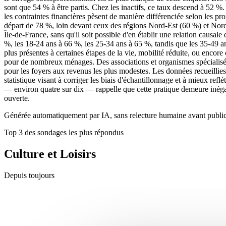
sont que 54 % à être partis. Chez les inactifs, ce taux descend à 52 %.
les contraintes financières pèsent de manière différenciée selon les pr
départ de 78 %, loin devant ceux des régions Nord-Est (60 %) et Nord-O
Île-de-France, sans qu'il soit possible d'en établir une relation caus
%, les 18-24 ans à 66 %, les 25-34 ans à 65 %, tandis que les 35-49 ans 
plus présentes à certaines étapes de la vie, mobilité réduite, ou encor
pour de nombreux ménages. Des associations et organismes spécialisés s
pour les foyers aux revenus les plus modestes. Les données recueillies pa
statistique visant à corriger les biais d'échantillonnage et à mieux re
— environ quatre sur dix — rappelle que cette pratique demeure inégale
ouverte.
Générée automatiquement par IA, sans relecture humaine avant public
Top 3 des sondages les plus répondus
Culture et Loisirs
Depuis toujours