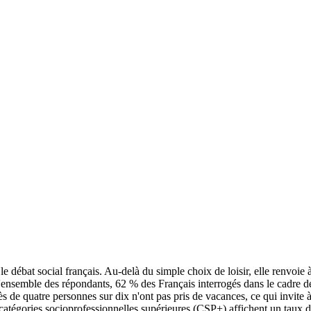
 débat social français. Au-delà du simple choix de loisir, elle renvoie à
l'ensemble des répondants, 62 % des Français interrogés dans le cadre de
 près de quatre personnes sur dix n'ont pas pris de vacances, ce qui invit
 catégories socioprofessionnelles supérieures (CSP+) affichent un taux d