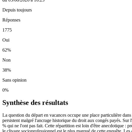
Depuis toujours
Réponses
1775
Oui
62
%
Non
38
%
Sans opinion
0
%
Synthèse des résultats
La question du départ en vacances occupe une place particulière dans le
persistent malgré l'ancrage historique du droit aux congés payés. Sur 
% qui ne l'ont pas fait. Cette répartition est loin d'être anecdotique :
le clivage socioprofessionnel est le plus marqué de cette enquête. Les