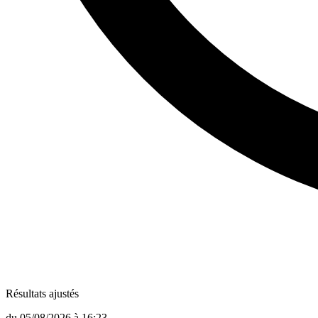
Résultats ajustés
du
05/08/2026
à
16:23