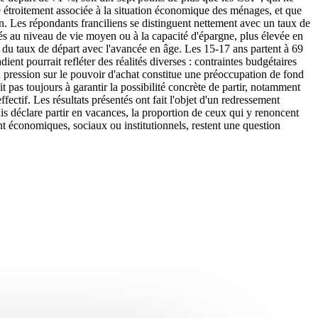
te étroitement associée à la situation économique des ménages, et que
on. Les répondants franciliens se distinguent nettement avec un taux de
iés au niveau de vie moyen ou à la capacité d'épargne, plus élevée en
e du taux de départ avec l'avancée en âge. Les 15-17 ans partent à 69
ent pourrait refléter des réalités diverses : contraintes budgétaires
la pression sur le pouvoir d'achat constitue une préoccupation de fond
pas toujours à garantir la possibilité concrète de partir, notamment
fectif. Les résultats présentés ont fait l'objet d'un redressement
ais déclare partir en vacances, la proportion de ceux qui y renoncent
nt économiques, sociaux ou institutionnels, restent une question