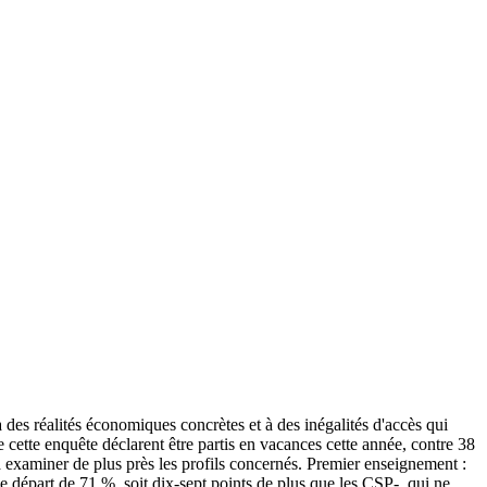
 des réalités économiques concrètes et à des inégalités d'accès qui
 cette enquête déclarent être partis en vacances cette année, contre 38
e à examiner de plus près les profils concernés. Premier enseignement :
e départ de 71 %, soit dix-sept points de plus que les CSP-, qui ne