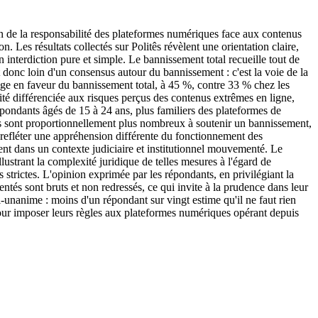
n de la responsabilité des plateformes numériques face aux contenus
 Les résultats collectés sur Politês révèlent une orientation claire,
interdiction pure et simple. Le bannissement total recueille tout de
onc loin d'un consensus autour du bannissement : c'est la voie de la
ge en faveur du bannissement total, à 45 %, contre 33 % chez les
ité différenciée aux risques perçus des contenus extrêmes en ligne,
épondants âgés de 15 à 24 ans, plus familiers des plateformes de
ans sont proportionnellement plus nombreux à soutenir un bannissement,
t refléter une appréhension différente du fonctionnement des
vent dans un contexte judiciaire et institutionnel mouvementé. Le
ustrant la complexité juridique de telles mesures à l'égard de
trictes. L'opinion exprimée par les répondants, en privilégiant la
entés sont bruts et non redressés, ce qui invite à la prudence dans leur
si-unanime : moins d'un répondant sur vingt estime qu'il ne faut rien
 pour imposer leurs règles aux plateformes numériques opérant depuis