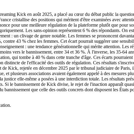
treaming Kick en août 2025, a placé au cœur du débat public la questio
ce cristallise des positions qui méritent d'être examinées avec attention.
once pour une meilleure régulation de la plateforme plutôt que pour son 
riquement. Les sans-opinion représentent 6 % des répondants. On est d
nement : un clivage de genre notable. Les femmes se prononcent davanta
, contre 43 % chez les femmes. Cet écart pourrait suggérer une sensibil
e enseignement : une tendance générationnelle qui mérite attention. Les r
t moins vers le bannissement, entre 34 et 36 %. À l'inverse, les 35-64 
lation, qui tombe à 40 % dans cette tranche d'âge. Ces écarts pourraien
distincte de l'efficacité des outils de régulation. Ces résultats s'inscri
Kick, rejetée en décembre 2025 par le tribunal judiciaire de Paris, ill
 et plusieurs associations avaient également appelé à des mesures plus s
 justice elle-même a posées à une interdiction totale. Les résultats prés
s. Si le bannissement de Kick divise, le rejet de l'inaction apparaît qua
le du bannissement que celle des outils concrets dont disposent les États
ation.