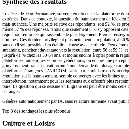
Synthèse des résultats
Le décès de Jean Pormanove, survenu en direct sur la plateforme de s
extrêmes. Dans ce contexte, la question du bannissement de Kick en Fran
mais nuancée. Une majorité relative des répondants, soit 52 %, se pron
même 37 % des réponses, tandis que seulement 5 % s'y opposent catégo
régulation renforcée qui rassemble le plus largement. Premier enseig
hommes. Ces derniers privilégient plus nettement la régulation, à 56 %
sans qu'il soit possible d'en établir la cause avec certitude. Deuxièm
streaming, penchent davantage vers la régulation, entre 56 et 59 %, e
jusqu'à 41 % chez les 50-64 ans, et moins enclins à opter pour la régu
plateformes numériques selon les générations, ou encore une perception 
gouvernement français avait formulé une demande de blocage complet de 
plateformes étrangères. L'ARCOM, saisie par la ministre du Numérique,
régulation sur le bannissement, semble converger avec les limites que la
interprétation, notamment pour les segments aux effectifs plus restreint
faire. La question qui se dessine en filigrane est peut-être moins cel
l'étranger.
Générée automatiquement par IA, sans relecture humaine avant public
Top 3 des sondages les plus répondus
Culture et Loisirs