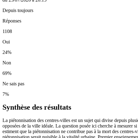
Depuis toujours
Réponses
1108
Oui
24
%
Non
69
%
Ne sais pas
7
%
Synthèse des résultats
La piétonnisation des centres-villes est un sujet qui divise depuis plusi
opposées de la ville idéale. La question posée ici cherche à mesurer si
estiment que la piétonnisation ne contribue pas à la mort des centres-v
piétonnisation serait nuisible à la vitalité urbaine. Premier enseigne