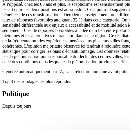
À l'opposé, chez les 65 ans et plus, le scepticisme est sensiblement plu
l'écart entre les deux positions est aussi réduit. Cela pourrait suggére
bénéfices de ces transformations. Deuxième enseignement, une différen
taux de réponses favorables atteignant 32 % dans cette catégorie. On n
sensibilité différenciée aux enjeux d'accessibilité et de mobilité selo
seulement 16 % de réponses favorables à l'idée d'un lien entre piétonnis
piétonnes et les alternatives de transport dans cette région. Ce résulta
de la fréquentation, des expériences menées dans plusieurs villes fran
cohérentes. L'opinion majoritaire observée ici tendrait à rejoindre cette
statistique pour corriger les biais d'échantillonnage. Les données relat
pas la piétonnisation pour responsable du déclin des centres-villes, le
celle des conditions dans lesquelles la piétonnisation produit ses effet
Générée automatiquement par IA, sans relecture humaine avant public
Top 3 des sondages les plus répondus
Politique
Depuis toujours