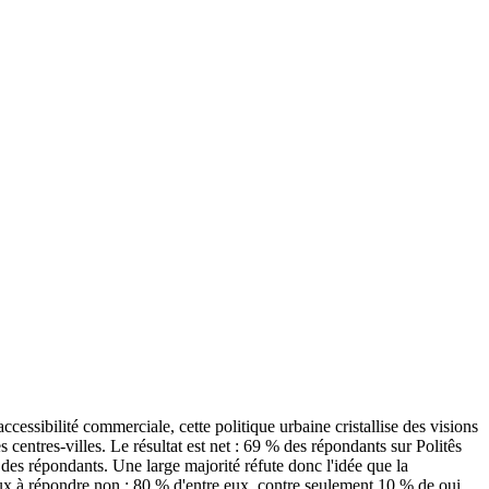
ccessibilité commerciale, cette politique urbaine cristallise des visions
 centres-villes. Le résultat est net : 69 % des répondants sur Politês
 des répondants. Une large majorité réfute donc l'idée que la
reux à répondre non : 80 % d'entre eux, contre seulement 10 % de oui.