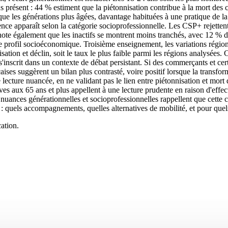
s présent : 44 % estiment que la piétonnisation contribue à la mort des ce
r que les générations plus âgées, davantage habituées à une pratique de la 
ce apparaît selon la catégorie socioprofessionnelle. Les CSP+ rejettent
ote également que les inactifs se montrent moins tranchés, avec 12 % de 
n le profil socioéconomique. Troisième enseignement, les variations région
ation et déclin, soit le taux le plus faible parmi les régions analysées. 
t s'inscrit dans un contexte de débat persistant. Si des commerçants et ce
çaises suggèrent un bilan plus contrasté, voire positif lorsque la trans
 lecture nuancée, en ne validant pas le lien entre piétonnisation et mort d
ives aux 65 ans et plus appellent à une lecture prudente en raison d'effec
s nuances générationnelles et socioprofessionnelles rappellent que cette
s : quels accompagnements, quelles alternatives de mobilité, et pour quel
ation.