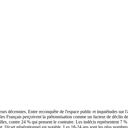
eurs décennies. Entre reconquête de l'espace public et inquiétudes sur l'a
 les Français perçoivent la piétonnisation comme un facteur de déclin des
illes, contre 24 % qui pensent le contraire. Les indécis représentent 7 %
ment, l'écart générationnel est notable. Les 18-24 ans sont les plus nomb