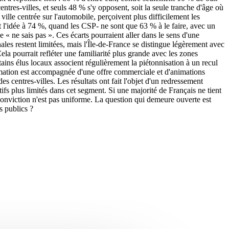
ntres-villes, et seuls 48 % s'y opposent, soit la seule tranche d'âge où
ville centrée sur l'automobile, perçoivent plus difficilement les
 l'idée à 74 %, quand les CSP- ne sont que 63 % à le faire, avec un
« ne sais pas ». Ces écarts pourraient aller dans le sens d'une
ales restent limitées, mais l'Île-de-France se distingue légèrement avec
Cela pourrait refléter une familiarité plus grande avec les zones
rtains élus locaux associent régulièrement la piétonnisation à un recul
formation est accompagnée d'une offre commerciale et d'animations
es centres-villes. Les résultats ont fait l'objet d'un redressement
tifs plus limités dans cet segment. Si une majorité de Français ne tient
 conviction n'est pas uniforme. La question qui demeure ouverte est
s publics ?