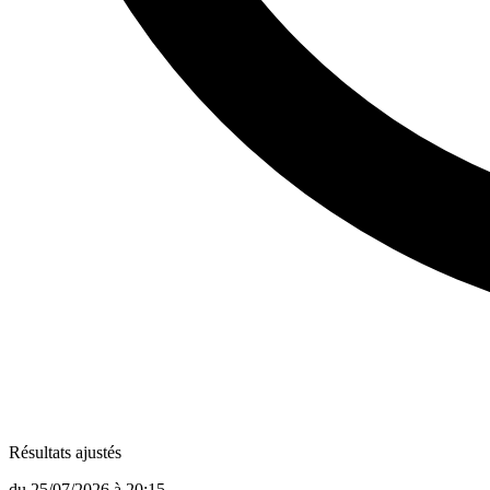
Résultats ajustés
du
25/07/2026
à
20:15