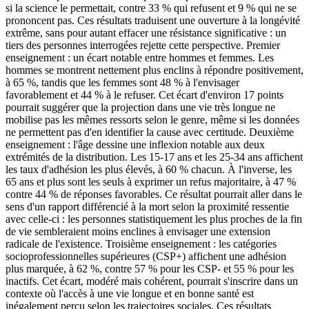
si la science le permettait, contre 33 % qui refusent et 9 % qui ne se
prononcent pas. Ces résultats traduisent une ouverture à la longévité
extrême, sans pour autant effacer une résistance significative : un
tiers des personnes interrogées rejette cette perspective. Premier
enseignement : un écart notable entre hommes et femmes. Les
hommes se montrent nettement plus enclins à répondre positivement,
à 65 %, tandis que les femmes sont 48 % à l'envisager
favorablement et 44 % à le refuser. Cet écart d'environ 17 points
pourrait suggérer que la projection dans une vie très longue ne
mobilise pas les mêmes ressorts selon le genre, même si les données
ne permettent pas d'en identifier la cause avec certitude. Deuxième
enseignement : l'âge dessine une inflexion notable aux deux
extrémités de la distribution. Les 15-17 ans et les 25-34 ans affichent
les taux d'adhésion les plus élevés, à 60 % chacun. À l'inverse, les
65 ans et plus sont les seuls à exprimer un refus majoritaire, à 47 %
contre 44 % de réponses favorables. Ce résultat pourrait aller dans le
sens d'un rapport différencié à la mort selon la proximité ressentie
avec celle-ci : les personnes statistiquement les plus proches de la fin
de vie sembleraient moins enclines à envisager une extension
radicale de l'existence. Troisième enseignement : les catégories
socioprofessionnelles supérieures (CSP+) affichent une adhésion
plus marquée, à 62 %, contre 57 % pour les CSP- et 55 % pour les
inactifs. Cet écart, modéré mais cohérent, pourrait s'inscrire dans un
contexte où l'accès à une vie longue et en bonne santé est
inégalement perçu selon les trajectoires sociales. Ces résultats