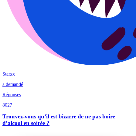
Starxx
a demandé
Réponses
8027
Trouvez-vous qu’il est bizarre de ne pas boire
d’alcool en soirée ?