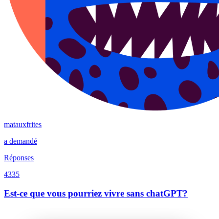
matauxfrites
a demandé
Réponses
4335
Est-ce que vous pourriez vivre sans chatGPT?