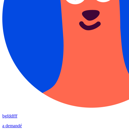
bgfddfff
a demandé