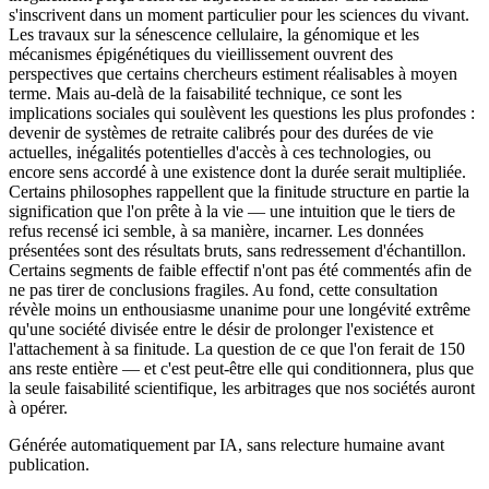
s'inscrivent dans un moment particulier pour les sciences du vivant.
Les travaux sur la sénescence cellulaire, la génomique et les
mécanismes épigénétiques du vieillissement ouvrent des
perspectives que certains chercheurs estiment réalisables à moyen
terme. Mais au-delà de la faisabilité technique, ce sont les
implications sociales qui soulèvent les questions les plus profondes :
devenir de systèmes de retraite calibrés pour des durées de vie
actuelles, inégalités potentielles d'accès à ces technologies, ou
encore sens accordé à une existence dont la durée serait multipliée.
Certains philosophes rappellent que la finitude structure en partie la
signification que l'on prête à la vie — une intuition que le tiers de
refus recensé ici semble, à sa manière, incarner. Les données
présentées sont des résultats bruts, sans redressement d'échantillon.
Certains segments de faible effectif n'ont pas été commentés afin de
ne pas tirer de conclusions fragiles. Au fond, cette consultation
révèle moins un enthousiasme unanime pour une longévité extrême
qu'une société divisée entre le désir de prolonger l'existence et
l'attachement à sa finitude. La question de ce que l'on ferait de 150
ans reste entière — et c'est peut-être elle qui conditionnera, plus que
la seule faisabilité scientifique, les arbitrages que nos sociétés auront
à opérer.
Générée automatiquement par IA, sans relecture humaine avant
publication.