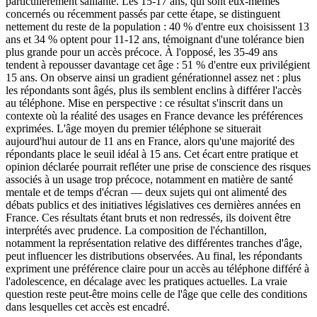
particulièrement saillante. Les 15-17 ans, qui sont eux-mêmes
concernés ou récemment passés par cette étape, se distinguent
nettement du reste de la population : 40 % d'entre eux choisissent 13
ans et 34 % optent pour 11-12 ans, témoignant d'une tolérance bien
plus grande pour un accès précoce. À l'opposé, les 35-49 ans
tendent à repousser davantage cet âge : 51 % d'entre eux privilégient
15 ans. On observe ainsi un gradient générationnel assez net : plus
les répondants sont âgés, plus ils semblent enclins à différer l'accès
au téléphone. Mise en perspective : ce résultat s'inscrit dans un
contexte où la réalité des usages en France devance les préférences
exprimées. L'âge moyen du premier téléphone se situerait
aujourd'hui autour de 11 ans en France, alors qu'une majorité des
répondants place le seuil idéal à 15 ans. Cet écart entre pratique et
opinion déclarée pourrait refléter une prise de conscience des risques
associés à un usage trop précoce, notamment en matière de santé
mentale et de temps d'écran — deux sujets qui ont alimenté des
débats publics et des initiatives législatives ces dernières années en
France. Ces résultats étant bruts et non redressés, ils doivent être
interprétés avec prudence. La composition de l'échantillon,
notamment la représentation relative des différentes tranches d'âge,
peut influencer les distributions observées. Au final, les répondants
expriment une préférence claire pour un accès au téléphone différé à
l'adolescence, en décalage avec les pratiques actuelles. La vraie
question reste peut-être moins celle de l'âge que celle des conditions
dans lesquelles cet accès est encadré.