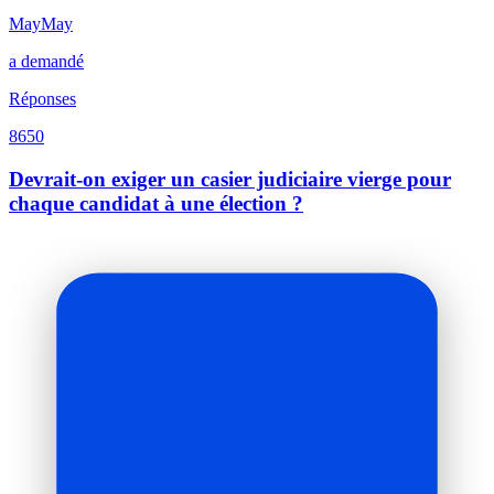
MayMay
a demandé
Réponses
8650
Devrait-on exiger un casier judiciaire vierge pour
chaque candidat à une élection ?