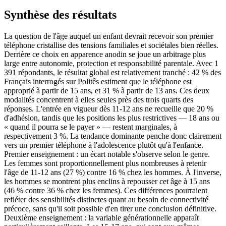
Synthèse des résultats
La question de l'âge auquel un enfant devrait recevoir son premier
téléphone cristallise des tensions familiales et sociétales bien réelles.
Derrière ce choix en apparence anodin se joue un arbitrage plus
large entre autonomie, protection et responsabilité parentale. Avec 1
391 répondants, le résultat global est relativement tranché : 42 % des
Français interrogés sur Politês estiment que le téléphone est
approprié à partir de 15 ans, et 31 % à partir de 13 ans. Ces deux
modalités concentrent à elles seules près des trois quarts des
réponses. L'entrée en vigueur dès 11-12 ans ne recueille que 20 %
d'adhésion, tandis que les positions les plus restrictives — 18 ans ou
« quand il pourra se le payer » — restent marginales, à
respectivement 3 %. La tendance dominante penche donc clairement
vers un premier téléphone à l'adolescence plutôt qu'à l'enfance.
Premier enseignement : un écart notable s'observe selon le genre.
Les femmes sont proportionnellement plus nombreuses à retenir
l'âge de 11-12 ans (27 %) contre 16 % chez les hommes. À l'inverse,
les hommes se montrent plus enclins à repousser cet âge à 15 ans
(46 % contre 36 % chez les femmes). Ces différences pourraient
refléter des sensibilités distinctes quant au besoin de connectivité
précoce, sans qu'il soit possible d'en tirer une conclusion définitive.
Deuxième enseignement : la variable générationnelle apparaît