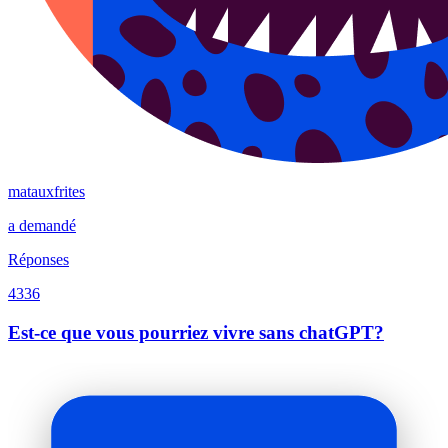
matauxfrites
a demandé
Réponses
4336
Est-ce que vous pourriez vivre sans chatGPT?