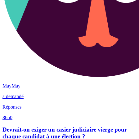
MayMay
a demandé
Réponses
8650
Devrait-on exiger un casier judiciaire vierge pour
chaque candidat à une élection ?