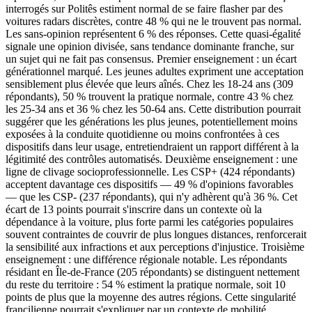
interrogés sur Politês estiment normal de se faire flasher par des
voitures radars discrètes, contre 48 % qui ne le trouvent pas normal.
Les sans-opinion représentent 6 % des réponses. Cette quasi-égalité
signale une opinion divisée, sans tendance dominante franche, sur
un sujet qui ne fait pas consensus. Premier enseignement : un écart
générationnel marqué. Les jeunes adultes expriment une acceptation
sensiblement plus élevée que leurs aînés. Chez les 18-24 ans (309
répondants), 50 % trouvent la pratique normale, contre 43 % chez
les 25-34 ans et 36 % chez les 50-64 ans. Cette distribution pourrait
suggérer que les générations les plus jeunes, potentiellement moins
exposées à la conduite quotidienne ou moins confrontées à ces
dispositifs dans leur usage, entretiendraient un rapport différent à la
légitimité des contrôles automatisés. Deuxième enseignement : une
ligne de clivage socioprofessionnelle. Les CSP+ (424 répondants)
acceptent davantage ces dispositifs — 49 % d'opinions favorables
— que les CSP- (237 répondants), qui n'y adhèrent qu'à 36 %. Cet
écart de 13 points pourrait s'inscrire dans un contexte où la
dépendance à la voiture, plus forte parmi les catégories populaires
souvent contraintes de couvrir de plus longues distances, renforcerait
la sensibilité aux infractions et aux perceptions d'injustice. Troisième
enseignement : une différence régionale notable. Les répondants
résidant en Île-de-France (205 répondants) se distinguent nettement
du reste du territoire : 54 % estiment la pratique normale, soit 10
points de plus que la moyenne des autres régions. Cette singularité
francilienne pourrait s'expliquer par un contexte de mobilité